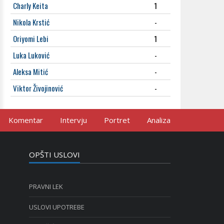
Charly Keita
1
Nikola Krstić
-
Oriyomi Lebi
1
Luka Luković
-
Aleksa Mitić
-
Viktor Živojinović
-
Komentar
Intervju
Portret
Analiza
OPŠTI USLOVI
PRAVNI LEK
USLOVI UPOTREBE