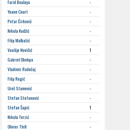
Farid Boulaya
-
Yoann Court
-
Petar Ćirković
-
Nikola Kodžić
-
Filip Malbašić
-
Vasilije Novičić
1
Gabriel Obekpa
-
Vladimir Radočaj
-
Filip Rogić
-
Uroš Stamenić
-
Stefan Stefanović
-
Stefan Šapić
1
Nikola Terzić
-
Olivier Thill
-