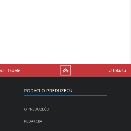
i i tabele
U fokusu
PODACI O PREDUZEĆU
O PREDUZEĆU
REDAKCIJA