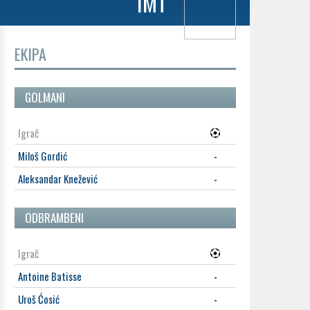
IMT
EKIPA
GOLMANI
Igrač
Miloš Gordić
-
Aleksandar Knežević
-
ODBRAMBENI
Igrač
Antoine Batisse
-
Uroš Ćosić
-