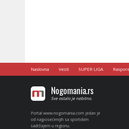
Naslovna
Vesti
SUPER LIGA
Raspored
Nogomania.rs
Sve ostalo je nebitno.
Portal www.nogomania.com jedan je
od najposećenijih sa sportskim
sadržajem u regionu.