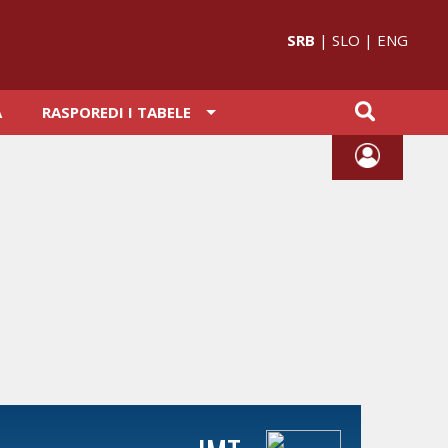
SRB
|
SLO
|
ENG
A
RASPOREDI I TABELE