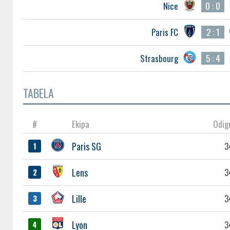
Nice
0 : 0
Paris FC
2 : 1
Strasbourg
5 : 4
TABELA
#
Ekipa
Odig
Paris SG
3
1
Lens
3
2
Lille
3
3
Lyon
3
4