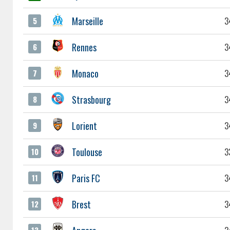
Marseille
3
5
Rennes
3
6
Monaco
3
7
Strasbourg
3
8
Lorient
3
9
Toulouse
3
10
Paris FC
3
11
Brest
3
12