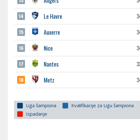
Angers
3
13
Le Havre
3
14
Auxerre
3
15
Nice
3
16
Nantes
3
17
Metz
3
18
Liga šampiona
Kvalifikacije za Ligu šampiona
Ispadanje