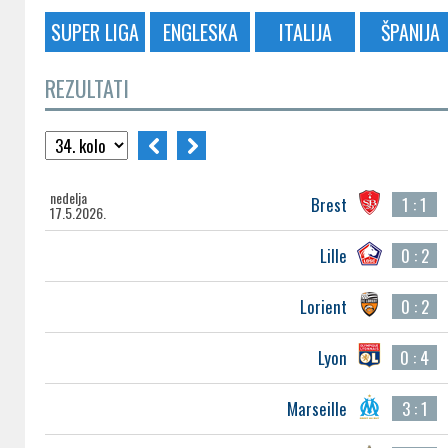
SUPER LIGA
ENGLESKA
ITALIJA
ŠPANIJA
REZULTATI
nedelja
Brest
1 : 1
17.5.2026.
Lille
0 : 2
Lorient
0 : 2
Lyon
0 : 4
Marseille
3 : 1