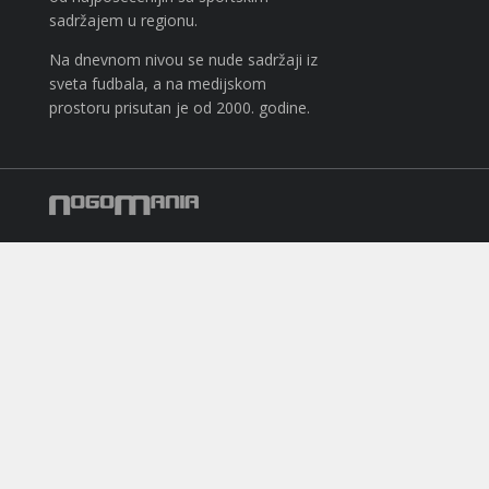
sadržajem u regionu.
Na dnevnom nivou se nude sadržaji iz
sveta fudbala, a na medijskom
prostoru prisutan je od 2000. godine.