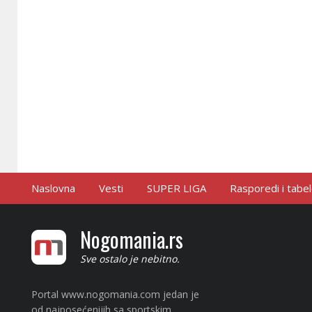
Naslovna
Vesti
SUPER LIGA
Rasporedi i tabe
Nogomania.rs
Sve ostalo je nebitno.
Portal www.nogomania.com jedan je
od najposećenijih sa sportskim