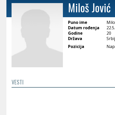
Miloš Jović
Puno ime
Milo
Datum rođenja
22.5
Godine
20
Država
Srbi
Pozicija
Nap
VESTI