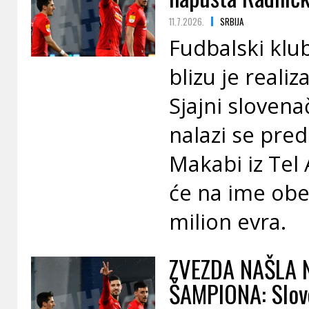
11.7.2026.
SRBIJA
Fudbalski klub
blizu je realiz
Sjajni slovena
nalazi se pred
Makabi iz Tel
će na ime obe
milion evra.
ZVEZDA NAŠLA 
ŠAMPIONA: Slove