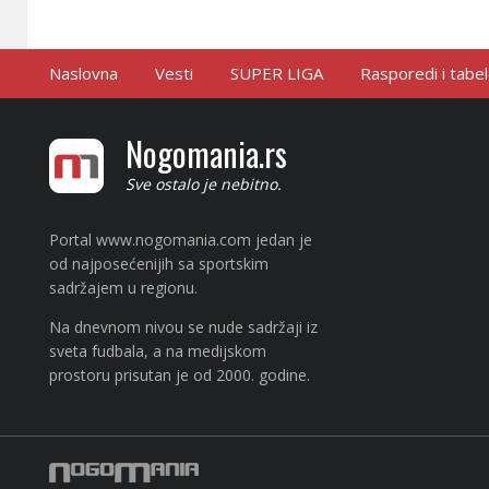
Naslovna
Vesti
SUPER LIGA
Rasporedi i tabe
Nogomania.rs
Sve ostalo je nebitno.
Portal www.nogomania.com jedan je
od najposećenijih sa sportskim
sadržajem u regionu.
Na dnevnom nivou se nude sadržaji iz
sveta fudbala, a na medijskom
prostoru prisutan je od 2000. godine.