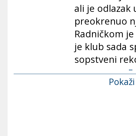
ali je odlazak
preokrenuo nj
Radničkom je 
je klub sada 
sopstveni rek
...
Pokaži