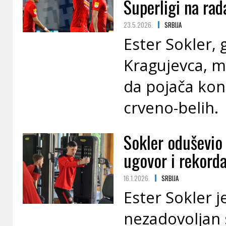
Superligi na rad
23.5.2026.
SRBIJA
Ester Sokler, 
Kragujevca, 
da pojača kon
crveno-belih.
Sokler oduševio 
ugovor i rekorda
16.1.2026.
SRBIJA
Ester Sokler j
nezadovoljan