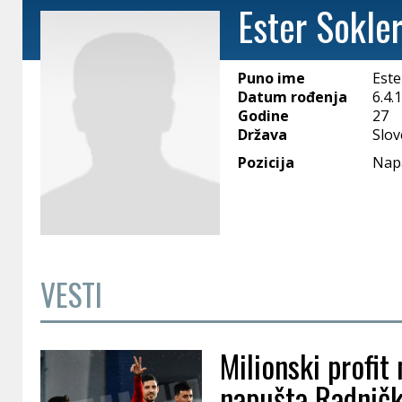
Ester Sokle
Puno ime
Este
Datum rođenja
6.4.
Godine
27
Država
Slov
Pozicija
Nap
VESTI
Milionski profit
napušta Radnički 