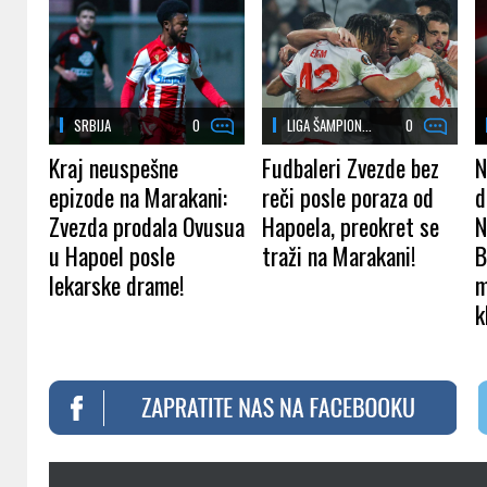
SRBIJA
0
LIGA ŠAMPION...
0
Kraj neuspešne
Fudbaleri Zvezde bez
N
epizode na Marakani:
reči posle poraza od
d
Zvezda prodala Ovusua
Hapoela, preokret se
N
u Hapoel posle
traži na Marakani!
B
lekarske drame!
m
k