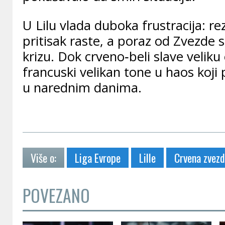
U Lilu vlada duboka frustracija: rezu
pritisak raste, a poraz od Zvezde
krizu. Dok crveno‑beli slave velik
francuski velikan tone u haos koji 
u narednim danima.
Više o:
Liga Evrope
Lille
Crvena zvez
POVEZANO