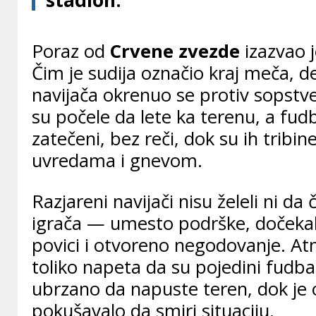
Poraz od
Crvene zvezde
izazvao j
Čim je sudija označio kraj meča, 
navijača okrenuo se protiv sopstv
su počele da lete ka terenu, a fud
zatečeni, bez reči, dok su ih tribin
uvredama i gnevom.
Razjareni navijači nisu želeli ni da
igrača — umesto podrške, dočekali 
povici i otvoreno negodovanje. Atm
toliko napeta da su pojedini fudba
ubrzano da napuste teren, dok je
pokušavalo da smiri situaciju.