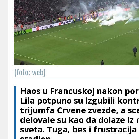
(foto: web)
Haos u Francuskoj nakon por
Lila potpuno su izgubili kont
trijumfa Crvene zvezde, a sc
delovale su kao da dolaze iz
sveta. Tuga, bes i frustracija
stadion.