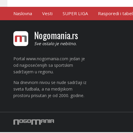
Naslovna
Vesti
SUPER LIGA
Rasporedi i tabe
Nogomania.rs
Sve ostalo je nebitno.
Portal www.nogomania.com jedan je
od najposećenijih sa sportskim
sadržajem u regionu.
Na dnevnom nivou se nude sadržaji iz
sveta fudbala, a na medijskom
prostoru prisutan je od 2000. godine.