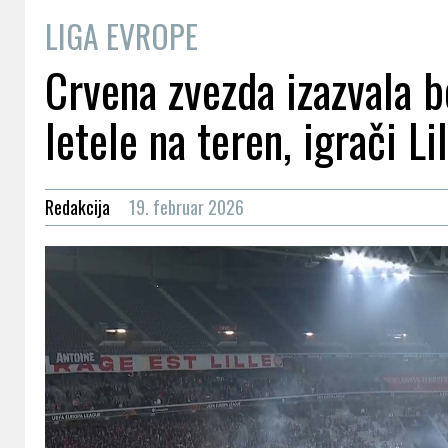
LIGA EVROPE
Crvena zvezda izazvala be
letele na teren, igrači Li
Redakcija
19. februar 2026