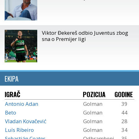
Viktor Đekereš odbio Juventus zbog
sna o Premijer ligi
EKIPA
IGRAČ
POZICIJA
GODINE
Antonio Adan
Golman
39
Beto
Golman
44
Vladan Kovačević
Golman
28
Luís Ribeiro
Golman
34
Sebastián Coates
Odbrambeni
35