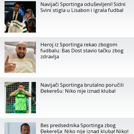
Navijači Sportinga oduševljeni! Sidni
Svini stigla u Lisabon i igrala fudbal
Heroj iz Sportinga rekao zbogom
fudbalu: Bas Dost stavio tačku zbog
zdravlja
Navijači Sportinga brutalno poručili
Đekerešu: Niko nije iznad kluba!
Bes predsednika Sportinga zbog
Đekereša: Niko nije iznad kluba! Niko!