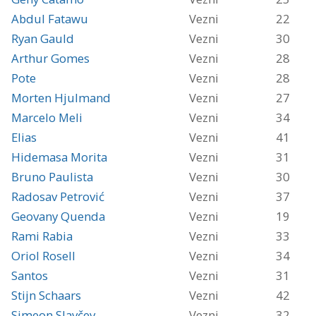
Abdul Fatawu
Vezni
22
Ryan Gauld
Vezni
30
Arthur Gomes
Vezni
28
Pote
Vezni
28
Morten Hjulmand
Vezni
27
Marcelo Meli
Vezni
34
Elias
Vezni
41
Hidemasa Morita
Vezni
31
Bruno Paulista
Vezni
30
Radosav Petrović
Vezni
37
Geovany Quenda
Vezni
19
Rami Rabia
Vezni
33
Oriol Rosell
Vezni
34
Santos
Vezni
31
Stijn Schaars
Vezni
42
Simeon Slavčev
Vezni
32