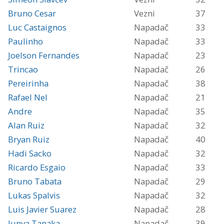
Bruno Cesar
Vezni
37
Luc Castaignos
Napadač
33
Paulinho
Napadač
33
Joelson Fernandes
Napadač
23
Trincao
Napadač
26
Pereirinha
Napadač
38
Rafael Nel
Napadač
21
Andre
Napadač
35
Alan Ruiz
Napadač
32
Bryan Ruiz
Napadač
40
Hadi Sacko
Napadač
32
Ricardo Esgaio
Napadač
33
Bruno Tabata
Napadač
29
Lukas Spalvis
Napadač
32
Luis Javier Suarez
Napadač
28
Junya Tanaka
Napadač
39