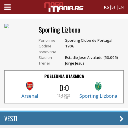
RS
|
SI
|
EN
Sporting Lizbona
Puno ime
Sporting Clube de Portugal
Godine
1906
osnovana
Stadion
Estadio Jose Alvalade (50.095)
Trener
Jorge Jesus
POSLEDNJA UTAKMICA
0:0
Arsenal
Sporting Lizbona
15.4.2026.
21:00
VESTI