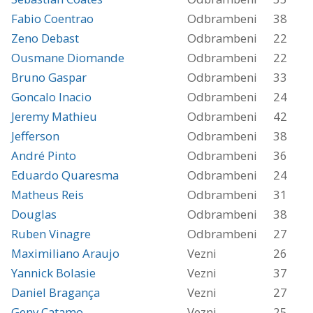
Fabio Coentrao
Odbrambeni
38
Zeno Debast
Odbrambeni
22
Ousmane Diomande
Odbrambeni
22
Bruno Gaspar
Odbrambeni
33
Goncalo Inacio
Odbrambeni
24
Jeremy Mathieu
Odbrambeni
42
Jefferson
Odbrambeni
38
André Pinto
Odbrambeni
36
Eduardo Quaresma
Odbrambeni
24
Matheus Reis
Odbrambeni
31
Douglas
Odbrambeni
38
Ruben Vinagre
Odbrambeni
27
Maximiliano Araujo
Vezni
26
Yannick Bolasie
Vezni
37
Daniel Bragança
Vezni
27
Geny Catamo
Vezni
25