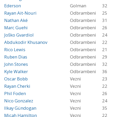
Ederson
Golman
32
Rayan Ait-Nouri
Odbrambeni
25
Nathan Aké
Odbrambeni
31
Marc Guehi
Odbrambeni
26
Joško Gvardiol
Odbrambeni
24
Abdukodir Khusanov
Odbrambeni
22
Rico Lewis
Odbrambeni
21
Ruben Dias
Odbrambeni
29
John Stones
Odbrambeni
32
Kyle Walker
Odbrambeni
36
Oscar Bobb
Vezni
23
Rayan Cherki
Vezni
22
Phil Foden
Vezni
26
Nico Gonzalez
Vezni
24
Ilkay Gündogan
Vezni
35
Micah Hamilton
Vezni
22