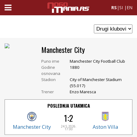
RS
|
SI
|
EN
Manchester City
Puno ime
Manchester City Football Club
Godine
1880
osnovana
Stadion
City of Manchester Stadium
(55.017)
Trener
Enzo Maresca
POSLEDNJA UTAKMICA
1:2
Manchester City
Aston Villa
24.5.2026.
17:00