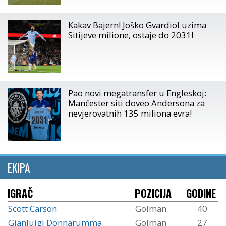
Kakav Bajern! Joško Gvardiol uzima
Sitijeve milione, ostaje do 2031!
Pao novi megatransfer u Engleskoj:
Mančester siti doveo Andersona za
nevjerovatnih 135 miliona evra!
EKIPA
IGRAČ
POZICIJA
GODINE
Scott Carson
Golman
40
Gianluigi Donnarumma
Golman
27