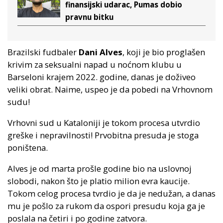
finansijski udarac, Pumas dobio
pravnu bitku
Brazilski fudbaler
Dani Alves
, koji je bio proglašen
krivim za seksualni napad u noćnom klubu u
Barseloni krajem 2022. godine, danas je doživeo
veliki obrat. Naime, uspeo je da pobedi na Vrhovnom
sudu!
Vrhovni sud u Kataloniji je tokom procesa utvrdio
greške i nepravilnosti! Prvobitna presuda je stoga
poništena.
Alves je od marta prošle godine bio na uslovnoj
slobodi, nakon što je platio milion evra kaucije.
Tokom celog procesa tvrdio je da je nedužan, a danas
mu je pošlo za rukom da ospori presudu koja ga je
poslala na četiri i po godine zatvora.