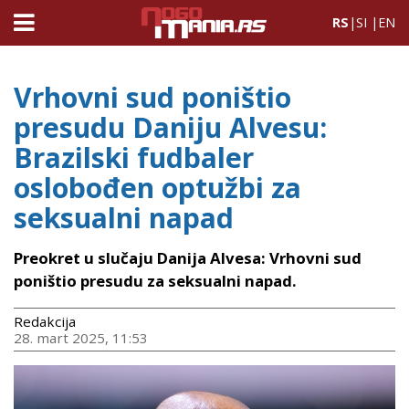
RS
|
SI
|
EN
Vrhovni sud poništio
presudu Daniju Alvesu:
Brazilski fudbaler
oslobođen optužbi za
seksualni napad
Preokret u slučaju Danija Alvesa: Vrhovni sud
poništio presudu za seksualni napad.
Redakcija
28. mart 2025, 11:53