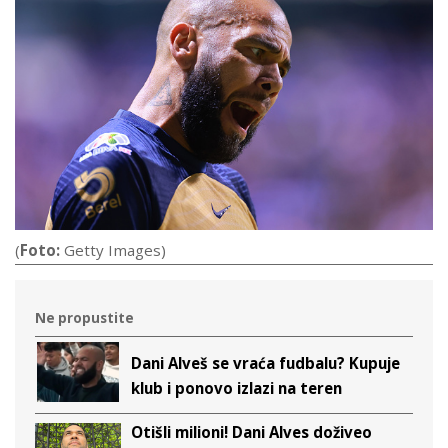
(
Foto:
Getty Images)
Ne propustite
Dani Alveš se vraća fudbalu? Kupuje
klub i ponovo izlazi na teren
Otišli milioni! Dani Alves doživeo