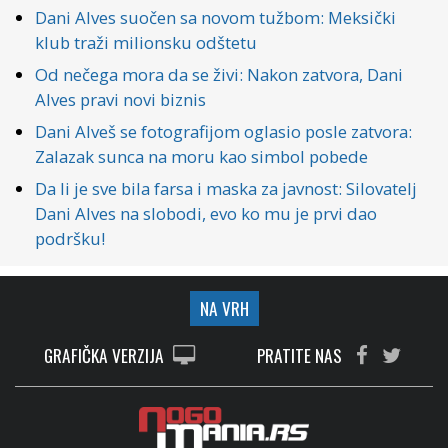
Dani Alves suočen sa novom tužbom: Meksički
klub traži milionsku odštetu
Od nečega mora da se živi: Nakon zatvora, Dani
Alves pravi novi biznis
Dani Alveš se fotografijom oglasio posle zatvora:
Zalazak sunca na moru kao simbol pobede
Da li je sve bila farsa i maska za javnost: Silovatelj
Dani Alves na slobodi, evo ko mu je prvi dao
podršku!
NA VRH
GRAFIČKA VERZIJA
PRATITE NAS