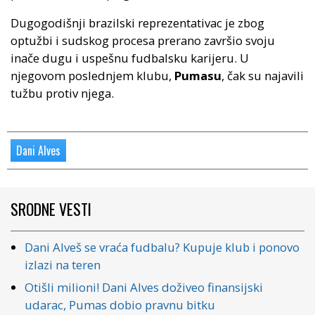
Dugogodišnji brazilski reprezentativac je zbog
optužbi i sudskog procesa prerano završio svoju
inače dugu i uspešnu fudbalsku karijeru. U
njegovom poslednjem klubu,
Pumasu
, čak su najavili
tužbu protiv njega.
Dani Alves
SRODNE VESTI
Dani Alveš se vraća fudbalu? Kupuje klub i ponovo
izlazi na teren
Otišli milioni! Dani Alves doživeo finansijski
udarac, Pumas dobio pravnu bitku