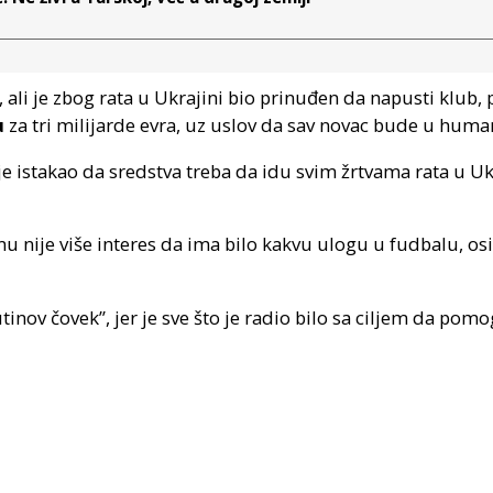
ali je zbog rata u Ukrajini bio prinuđen da napusti klub, p
u
za tri milijarde evra, uz uslov da sav novac bude u hum
e istakao da sredstva treba da idu svim žrtvama rata u Uk
 nije više interes da ima bilo kakvu ulogu u fudbalu, 
tinov čovek”, jer je sve što je radio bilo sa ciljem da pomo