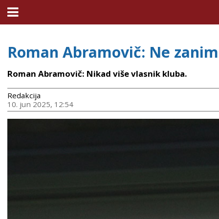
Roman Abramovič: Ne zanima
Roman Abramovič: Nikad više vlasnik kluba.
Redakcija
10. jun 2025, 12:54