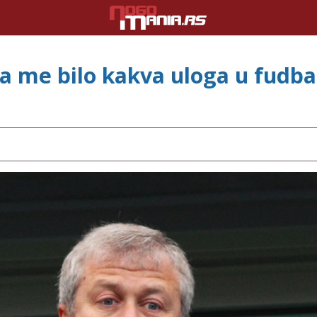
 me bilo kakva uloga u fudba