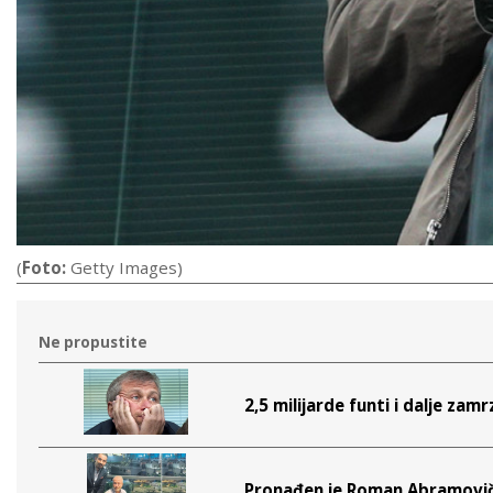
(
Foto:
Getty Images)
Ne propustite
2,5 milijarde funti i dalje z
Pronađen je Roman Abramovič! 