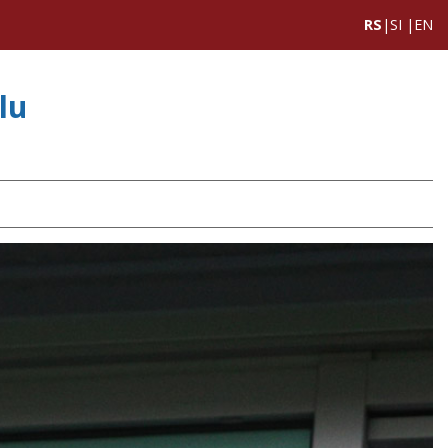
RS
|
SI
|
EN
lu