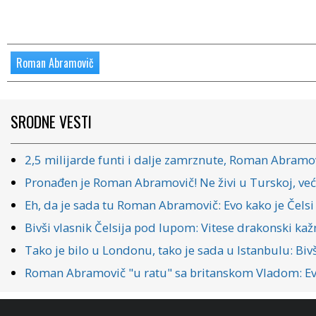
Roman Abramovič
SRODNE VESTI
2,5 milijarde funti i dalje zamrznute, Roman Abramo
Pronađen je Roman Abramovič! Ne živi u Turskoj, već
Eh, da je sada tu Roman Abramovič: Evo kako je Čelsi 
Bivši vlasnik Čelsija pod lupom: Vitese drakonski kažn
Tako je bilo u Londonu, tako je sada u Istanbulu: Bi
Roman Abramovič "u ratu" sa britanskom Vladom: Evo 