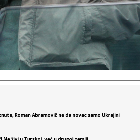
amrznute, Roman Abramovič ne da novac samo Ukrajini
Ne živi u Turskoj, već u drugoj zemlji