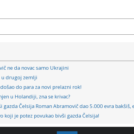
vič ne da novac samo Ukrajini
 u drugoj zemlji
došao do para za novi prelazni rok!
jen u Holandiji, zna se krivac?
vši gazda Čelsija Roman Abramovič dao 5.000 evra bakšiš, 
koji je potez povukao bivši gazda Čelsija!