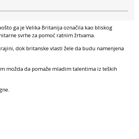
ošto ga je Velika Britanija označila kao bliskog
anitarne svrhe za pomoć ratnim žrtvama.
rajini, dok britanske vlasti žele da budu namenjena
osim možda da pomaže mladim talentima iz teških
gne.