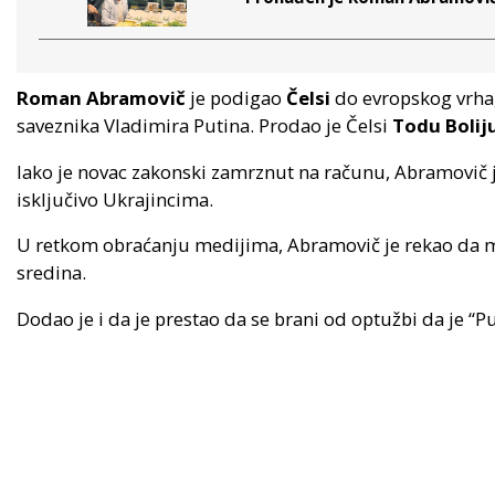
Roman Abramovič
je podigao
Čelsi
do evropskog vrha, 
saveznika Vladimira Putina. Prodao je Čelsi
Todu Bolij
Iako je novac zakonski zamrznut na računu, Abramovič j
isključivo Ukrajincima.
U retkom obraćanju medijima, Abramovič je rekao da mu
sredina.
Dodao je i da je prestao da se brani od optužbi da je “Pu