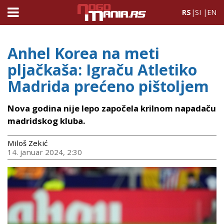
RS
|
SI
|
EN
Anhel Korea na meti
pljačkaša: Igraču Atletiko
Madrida prećeno pištoljem
Nova godina nije lepo započela krilnom napadaču
madridskog kluba.
Miloš Zekić
14. januar 2024, 2:30