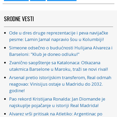
SRODNE VESTI
Ode u dres druge reprezentacije i peva navijačke
pesme: Lamin Jamal napravio šou u Kolumbiji!
Simeone odsečno o budućnosti Hulijana Alvareza i
Barseloni: "Klub je doneo odluku!"
Zvanično saopštenje sa Katalonaca: Otkazana
utakmica Barselone u Maroku, traži se novi rival!
Arsenal pretio istorijskim transferom, Real odmah
reagovao: Vinisijus ostaje u Madridu do 2032.
godine!
Pao rekord Kristijana Ronalda: Jan Diomande je
najskuplje pojačanje u istoriji Real Madrida!
Alvarez vrši pritisak na Atletiko: Argentinac po