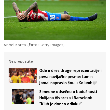
Anhel Korea. (
Foto:
Getty Images)
Ne propustite
Ode u dres druge reprezentacije i
peva navijačke pesme: Lamin
Jamal napravio šou u Kolumbiji!
Simeone odsečno o budućnosti
Hulijana Alvareza i Barseloni:
"Klub je doneo odluku!"