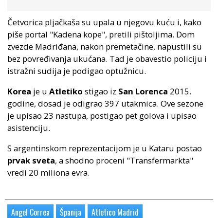
Četvorica pljačkaša su upala u njegovu kuću i, kako
piše portal "Kadena kope", pretili pištoljima. Dom
zvezde Madriđana, nakon premetačine, napustili su
bez povređivanja ukućana. Tad je obavestio policiju i
istražni sudija je podigao optužnicu.
Korea
je u
Atletiko
stigao iz
San Lorenca
2015.
godine, dosad je odigrao 397 utakmica. Ove sezone
je upisao 23 nastupa, postigao pet golova i upisao
asistenciju.
S argentinskom reprezentacijom je u Kataru postao
prvak sveta
, a shodno proceni "Transfermarkta"
vredi 20 miliona evra.
Angel Correa
Španija
Atletico Madrid