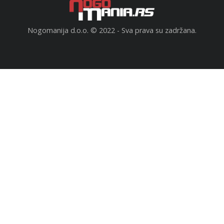
Nogomanija d.o.o. © 2022 - Sva prava su zadržana.