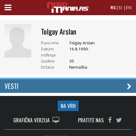
RS
|
SI
|
EN
Tolgay Arslan
Puno ime
Tolgay Arslan
Datum
16.8.1990.
rođenja
Godine
35
Država
Nemačka
VESTI
NA VRH
GRAFIČKA VERZIJA
PRATITE NAS