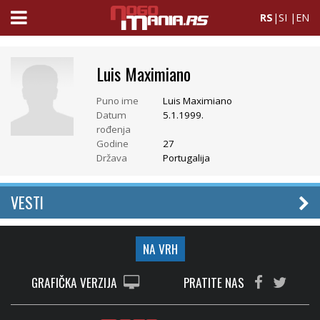
RS
|
SI
|
EN
Luis Maximiano
Puno ime
Luis Maximiano
Datum
5.1.1999.
rođenja
Godine
27
Država
Portugalija
VESTI
NA VRH
GRAFIČKA VERZIJA
PRATITE NAS