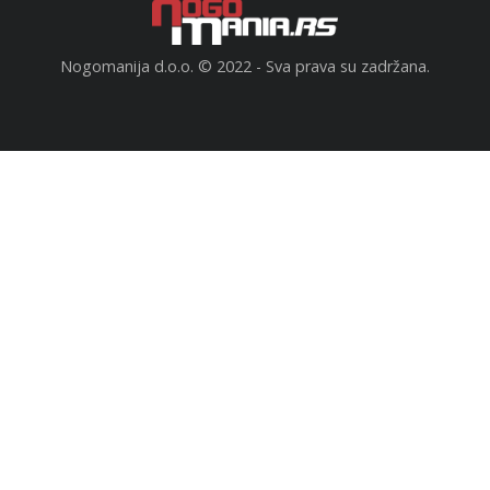
Nogomanija d.o.o. © 2022 - Sva prava su zadržana.