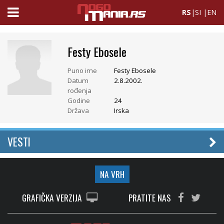
RS
|
SI
|
EN
Festy Ebosele
Puno ime
Festy Ebosele
Datum
2.8.2002.
rođenja
Godine
24
Država
Irska
VESTI
NA VRH
GRAFIČKA VERZIJA
PRATITE NAS