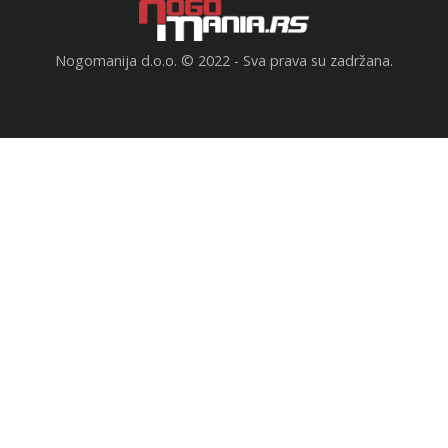
Nogomanija d.o.o. © 2022 - Sva prava su zadržana.