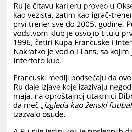
Ru je čitavu karijeru proveo u Ok
kao vezista, zatim kao igrač‑trene
prvi trener sve do 2005. godine. 
vođstvom klub je osvojio titulu p
1996, četiri Kupa Francuske i Inte
Nakratko je vodio i Lans, sa kojim 
Intertoto kup.
Francuski mediji podsećaju da ovo 
Ru daje izjave koje izazivaju nego
maja, na oproštajnoj utakmici Đibril
da meč „
izgleda kao ženski fudbal
izazvalo osude.
A Ru nije jedini koji je poslednjih 