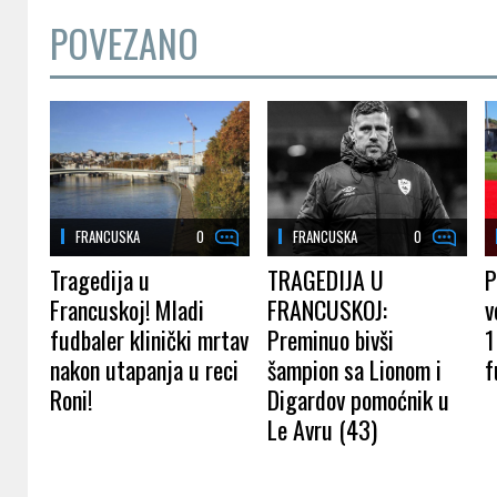
POVEZANO
FRANCUSKA
0
FRANCUSKA
0
Tragedija u
TRAGEDIJA U
P
Francuskoj! Mladi
FRANCUSKOJ:
v
fudbaler klinički mrtav
Preminuo bivši
1
nakon utapanja u reci
šampion sa Lionom i
f
Roni!
Digardov pomoćnik u
Le Avru (43)