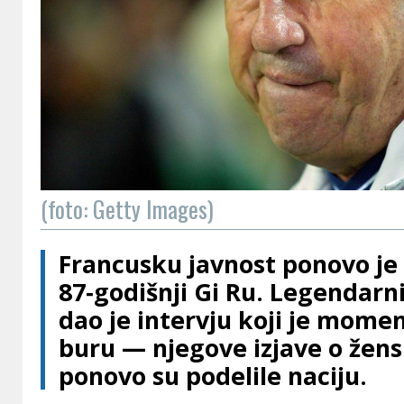
(foto: Getty Images)
Francusku javnost ponovo j
87‑godišnji Gi Ru. Legendarn
dao je intervju koji je mome
buru — njegove izjave o žen
ponovo su podelile naciju.