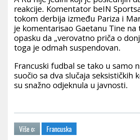
reakcije. Komentator beIN Sportsa
tokom derbija između Pariza i Ma
je komentarisao Gaetanu Tine na 
opasku da „verovatno priča o don
toga je odmah suspendovan.
Francuski fudbal se tako u samo n
suočio sa dva slučaja seksističkih
su snažno odjeknula u javnosti.
Više o:
Francuska