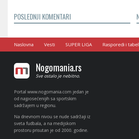
POSLEDNJI KOMENTARI
Naslovna
Vesti
SUPER LIGA
Rasporedi i tabe
Nogomania.rs
Sve ostalo je nebitno.
Portal www.nogomania.com jedan je
od najposećenijih sa sportskim
sadržajem u regionu.
Na dnevnom nivou se nude sadržaji iz
sveta fudbala, a na medijskom
prostoru prisutan je od 2000. godine.