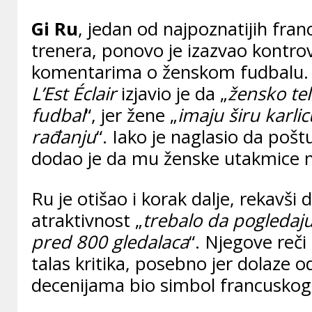
Gi Ru
, jedan od najpoznatijih fran
trenera, ponovo je izazvao kontro
komentarima o ženskom fudbalu. 
L’Est Éclair
izjavio je da „
žensko tel
fudbal
“, jer žene „
imaju širu karl
rađanju
“. Iako je naglasio da poštu
dodao je da mu ženske utakmice ni
Ru je otišao i korak dalje, rekavši d
atraktivnost „
trebalo da pogledaju
pred 800 gledalaca
“. Njegove reč
talas kritika, posebno jer dolaze o
decenijama bio simbol francuskog