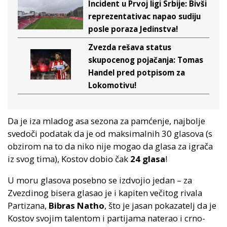
Incident u Prvoj ligi Srbije: Bivši
reprezentativac napao sudiju
posle poraza Jedinstva!
Zvezda rešava status
skupocenog pojačanja: Tomas
Handel pred potpisom za
Lokomotivu!
Da je iza mladog asa sezona za pamćenje, najbolje
svedoči podatak da je od maksimalnih 30 glasova (s
obzirom na to da niko nije mogao da glasa za igrača
iz svog tima), Kostov dobio čak
24 glasa
!
U moru glasova posebno se izdvojio jedan – za
Zvezdinog bisera glasao je i kapiten večitog rivala
Partizana,
Bibras Natho
, što je jasan pokazatelj da je
Kostov svojim talentom i partijama naterao i crno-