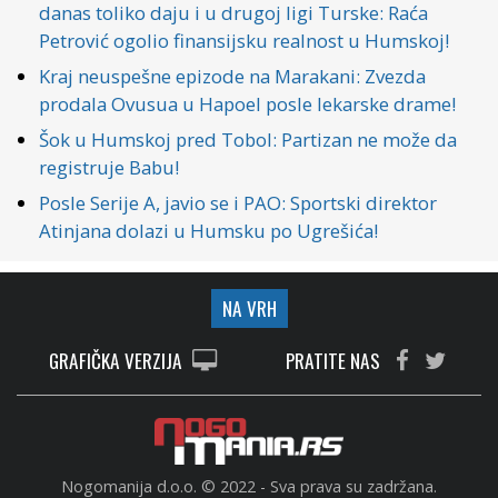
danas toliko daju i u drugoj ligi Turske: Raća
Petrović ogolio finansijsku realnost u Humskoj!
Kraj neuspešne epizode na Marakani: Zvezda
prodala Ovusua u Hapoel posle lekarske drame!
Šok u Humskoj pred Tobol: Partizan ne može da
registruje Babu!
Posle Serije A, javio se i PAO: Sportski direktor
Atinjana dolazi u Humsku po Ugrešića!
NA VRH
GRAFIČKA VERZIJA
PRATITE NAS
Nogomanija d.o.o. © 2022 - Sva prava su zadržana.