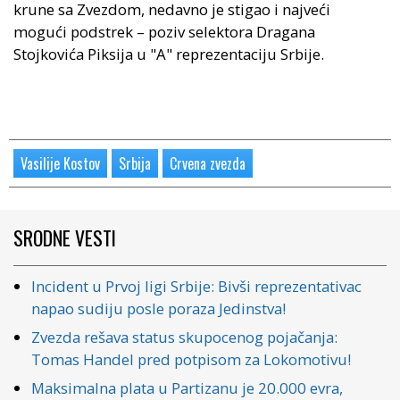
krune sa Zvezdom, nedavno je stigao i najveći
mogući podstrek – poziv selektora Dragana
Stojkovića Piksija u "A" reprezentaciju Srbije.
Vasilije Kostov
Srbija
Crvena zvezda
SRODNE VESTI
Incident u Prvoj ligi Srbije: Bivši reprezentativac
napao sudiju posle poraza Jedinstva!
Zvezda rešava status skupocenog pojačanja:
Tomas Handel pred potpisom za Lokomotivu!
Maksimalna plata u Partizanu je 20.000 evra,