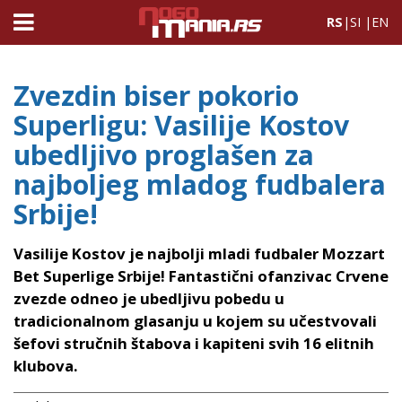
RS
|
SI
|
EN
Zvezdin biser pokorio
Superligu: Vasilije Kostov
ubedljivo proglašen za
najboljeg mladog fudbalera
Srbije!
Vasilije Kostov je najbolji mladi fudbaler Mozzart
Bet Superlige Srbije! Fantastični ofanzivac Crvene
zvezde odneo je ubedljivu pobedu u
tradicionalnom glasanju u kojem su učestvovali
šefovi stručnih štabova i kapiteni svih 16 elitnih
klubova.