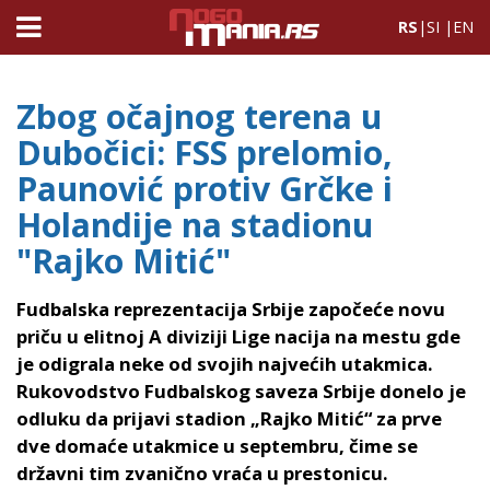
RS
|
SI
|
EN
Zbog očajnog terena u
Dubočici: FSS prelomio,
Paunović protiv Grčke i
Holandije na stadionu
"Rajko Mitić"
Fudbalska reprezentacija Srbije započeće novu
priču u elitnoj A diviziji Lige nacija na mestu gde
je odigrala neke od svojih najvećih utakmica.
Rukovodstvo Fudbalskog saveza Srbije donelo je
odluku da prijavi stadion „Rajko Mitić“ za prve
dve domaće utakmice u septembru, čime se
državni tim zvanično vraća u prestonicu.