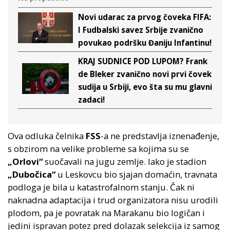
Novi udarac za prvog čoveka FIFA:
I Fudbalski savez Srbije zvanično
povukao podršku Đaniju Infantinu!
KRAJ SUDNICE POD LUPOM? Frank
de Bleker zvanično novi prvi čovek
sudija u Srbiji, evo šta su mu glavni
zadaci!
Ova odluka čelnika
FSS
-a ne predstavlja iznenađenje,
s obzirom na velike probleme sa kojima su se
„Orlovi“
suočavali na jugu zemlje. Iako je stadion
„Dubočica“
u Leskovcu bio sjajan domaćin, travnata
podloga je bila u katastrofalnom stanju. Čak ni
naknadna adaptacija i trud organizatora nisu urodili
plodom, pa je povratak na Marakanu bio logičan i
jedini ispravan potez pred dolazak selekcija iz samog