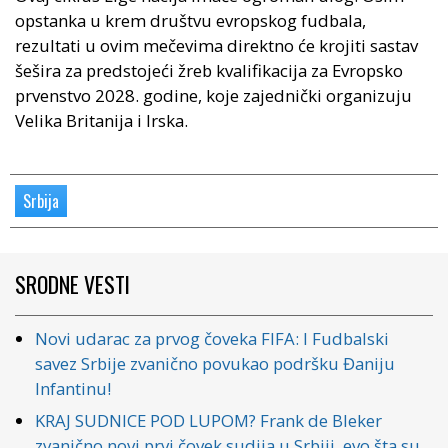
opstanka u krem društvu evropskog fudbala,
rezultati u ovim mečevima direktno će krojiti sastav
šešira za predstojeći žreb kvalifikacija za Evropsko
prvenstvo 2028. godine, koje zajednički organizuju
Velika Britanija i Irska.
Srbija
SRODNE VESTI
Novi udarac za prvog čoveka FIFA: I Fudbalski
savez Srbije zvanično povukao podršku Đaniju
Infantinu!
KRAJ SUDNICE POD LUPOM? Frank de Bleker
zvanično novi prvi čovek sudija u Srbiji, evo šta su