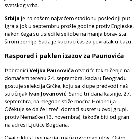
svetskog vrha.
Srbija
je na našem najvećem stadionu poslednji put
igrala još u septembru prošle godine protiv Engleske,
nakon čega su usledile selidbe na manja boravišta
širom zemlje. Sada je kucnuo čas za povratak u bazu.
Raspored i paklen izazov za Paunovića
Izabranici
Veljka Paunovića
otvoriće takmičenje na
domaćem terenu 24. septembra, kada u Beogradu
gostuje selekcija Grčke, koju sa klupe predvodi naš
stručnjak
Ivan Jovanović
. Samo tri dana kasnije, 27.
septembra, na megdan stiže moćna Holandija.
Očekuje se da će i treći domaći susret u ovoj grupi,
protiv Nemačke (13. novembra), takođe biti odigran
na adresi Ljutice Bogdana.
Ovaj ciklus Lige nacija imaće ogroman ulog. Osim