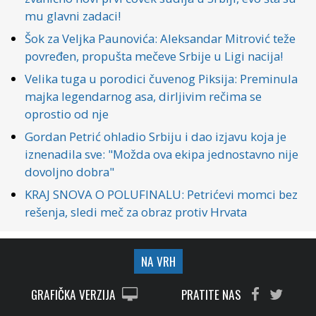
mu glavni zadaci!
Šok za Veljka Paunovića: Aleksandar Mitrović teže
povređen, propušta mečeve Srbije u Ligi nacija!
Velika tuga u porodici čuvenog Piksija: Preminula
majka legendarnog asa, dirljivim rečima se
oprostio od nje
Gordan Petrić ohladio Srbiju i dao izjavu koja je
iznenadila sve: "Možda ova ekipa jednostavno nije
dovoljno dobra"
KRAJ SNOVA O POLUFINALU: Petrićevi momci bez
rešenja, sledi meč za obraz protiv Hrvata
NA VRH
GRAFIČKA VERZIJA
PRATITE NAS