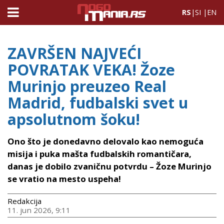
RS
|
SI
|
EN
ZAVRŠEN NAJVEĆI
POVRATAK VEKA! Žoze
Murinjo preuzeo Real
Madrid, fudbalski svet u
apsolutnom šoku!
Ono što je donedavno delovalo kao nemoguća
misija i puka mašta fudbalskih romantičara,
danas je dobilo zvaničnu potvrdu – Žoze Murinjo
se vratio na mesto uspeha!
Redakcija
11. jun 2026, 9:11