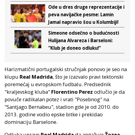
Ode u dres druge reprezentacije i
peva navijačke pesme: Lamin
Jamal napravio šou u Kolumbiji!
Simeone odsečno o budućnosti
Hulijana Alvareza i Barseloni:
"Klub je doneo odluku!"
Harizmatični portugalski stručnjak ponovo je seo na
klupu
Real Madrida
, što je izazvalo pravi tektonski
poremećaj u evropskom fudbalu. Predsednik
"kraljevskog kluba"
Florentino Perez
odlučio je da
povuče radikalan potez i vrati "Posebnog" na
"Santjago Bernabeu", stadion gde je od 2010. do
2013. godine vodio epske bitke i prekidao
dominaciju Barselone.
Odluka uprave
Real Madrida
da angažuje
Žozea