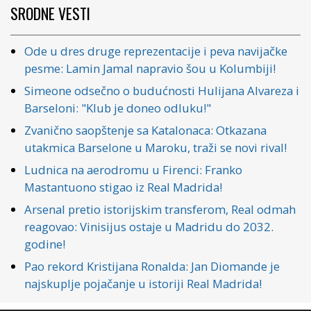
SRODNE VESTI
Ode u dres druge reprezentacije i peva navijačke
pesme: Lamin Jamal napravio šou u Kolumbiji!
Simeone odsečno o budućnosti Hulijana Alvareza i
Barseloni: "Klub je doneo odluku!"
Zvanično saopštenje sa Katalonaca: Otkazana
utakmica Barselone u Maroku, traži se novi rival!
Ludnica na aerodromu u Firenci: Franko
Mastantuono stigao iz Real Madrida!
Arsenal pretio istorijskim transferom, Real odmah
reagovao: Vinisijus ostaje u Madridu do 2032.
godine!
Pao rekord Kristijana Ronalda: Jan Diomande je
najskuplje pojačanje u istoriji Real Madrida!