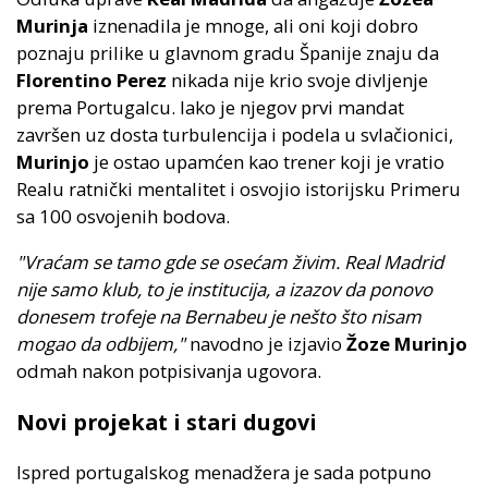
Murinja
iznenadila je mnoge, ali oni koji dobro
poznaju prilike u glavnom gradu Španije znaju da
Florentino Perez
nikada nije krio svoje divljenje
prema Portugalcu. Iako je njegov prvi mandat
završen uz dosta turbulencija i podela u svlačionici,
Murinjo
je ostao upamćen kao trener koji je vratio
Realu ratnički mentalitet i osvojio istorijsku Primeru
sa 100 osvojenih bodova.
"Vraćam se tamo gde se osećam živim. Real Madrid
nije samo klub, to je institucija, a izazov da ponovo
donesem trofeje na Bernabeu je nešto što nisam
mogao da odbijem,"
navodno je izjavio
Žoze Murinjo
odmah nakon potpisivanja ugovora.
Novi projekat i stari dugovi
Ispred portugalskog menadžera je sada potpuno