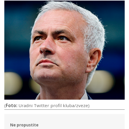
(
Foto:
Uradni Twitter profil kluba/zveze)
Ne propustite