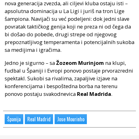
nova generacija zvezda, ali ciljevi kluba ostaju isti –
apsolutna dominacija u La Ligi i juriš na tron Lige
šampiona. Navijači su već podeljeni: dok jedni slave
povratak taktičkog genija koji ne preza ni od čega da
bi došao do pobede, drugi strepe od njegovog
prepoznatljivog temperamenta i potencijalnih sukoba
sa medijima i igračima.
Jedno je sigurno – sa
Žozeom Murinjom
na klupi,
fudbal u Španiji i Evropi ponovo postaje prvorazredni
spektakl. Sukobi sa rivalima, zapaljive izjave na
konferencijama i bespoštedna borba na terenu
ponovo postaju svakodnevica
Real Madrida
.
Španija
Real Madrid
Jose Mourinho