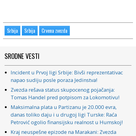
Srbija
Srbija
Crvena zvezda
SRODNE VESTI
Incident u Prvoj ligi Srbije: Bivši reprezentativac
napao sudiju posle poraza Jedinstva!
Zvezda rešava status skupocenog pojačanja:
Tomas Handel pred potpisom za Lokomotivu!
Maksimalna plata u Partizanu je 20.000 evra,
danas toliko daju i u drugoj ligi Turske: Raća
Petrović ogolio finansijsku realnost u Humskoj!
Kraj neuspešne epizode na Marakani: Zvezda