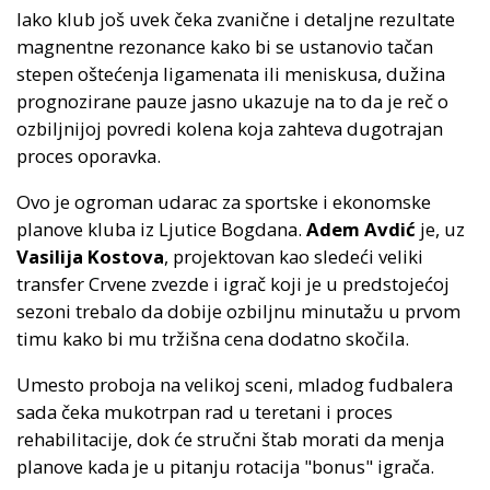
Iako klub još uvek čeka zvanične i detaljne rezultate
magnentne rezonance kako bi se ustanovio tačan
stepen oštećenja ligamenata ili meniskusa, dužina
prognozirane pauze jasno ukazuje na to da je reč o
ozbiljnijoj povredi kolena koja zahteva dugotrajan
proces oporavka.
Ovo je ogroman udarac za sportske i ekonomske
planove kluba iz Ljutice Bogdana.
Adem Avdić
je, uz
Vasilija Kostova
, projektovan kao sledeći veliki
transfer Crvene zvezde i igrač koji je u predstojećoj
sezoni trebalo da dobije ozbiljnu minutažu u prvom
timu kako bi mu tržišna cena dodatno skočila.
Umesto proboja na velikoj sceni, mladog fudbalera
sada čeka mukotrpan rad u teretani i proces
rehabilitacije, dok će stručni štab morati da menja
planove kada je u pitanju rotacija "bonus" igrača.