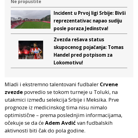
Ne propustite
Incident u Prvoj ligi Srbije: Bivši
reprezentativac napao sudiju
posle poraza Jedinstva!
Zvezda rešava status
skupocenog pojačanja: Tomas
Handel pred potpisom za
Lokomotivu!
Mladi i ekstremno talentovani fudbaler
Crvene
zvezde
povredio se tokom turneje u Toluki, na
utakmici između selekcija Srbije i Meksika. Prve
prognoze iz medicinskog tima nisu nimalo
optimistične – prema poslednjim informacijama,
očekuje se da će
Adem Avdić
van fudbalskih
aktivnosti biti čak do pola godine.