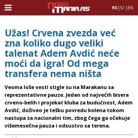
RS
|
SI
|
EN
Užas! Crvena zvezda već
zna koliko dugo veliki
talenat Adem Avdić neće
moći da igra! Od mega
transfera nema ništa
Veoma loše vesti stigle su na Marakanu sa
reprezentativne pauze. Jedan od najvećih bisera
crveno-belih i projekat kluba za budućnost, Adem
Avdić, doživeo je tešku povredu kolena tokom
nastupa za nacionalni tim, zbog čega ga očekuje
višemesečna pauza i odsustvo sa terena.