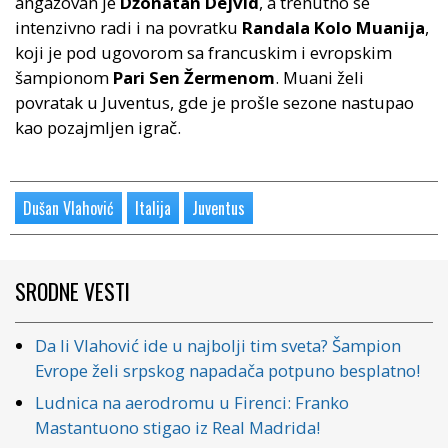
angažovan je
Džonatan Dejvid
, a trenutno se
intenzivno radi i na povratku
Randala Kolo Muanija
,
koji je pod ugovorom sa francuskim i evropskim
šampionom
Pari Sen Žermenom
. Muani želi
povratak u Juventus, gde je prošle sezone nastupao
kao pozajmljen igrač.
Dušan Vlahović
Italija
Juventus
SRODNE VESTI
Da li Vlahović ide u najbolji tim sveta? Šampion
Evrope želi srpskog napadača potpuno besplatno!
Ludnica na aerodromu u Firenci: Franko
Mastantuono stigao iz Real Madrida!