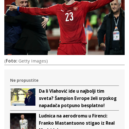
(
Foto:
Getty Images)
Ne propustite
Da li Vlahović ide u najbolji tim
sveta? Šampion Evrope želi srpskog
napadača potpuno besplatno!
Ludnica na aerodromu u Firenci:
Franko Mastantuono stigao iz Real