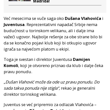
Madrida!
Već mesecima se vuče saga oko
Dušana Vlahovića
i
Juventusa
. Reprezentativni napadač Srbije nema
budućnost u torinskom velikanu, ali i dalje ima
važeći ugovor. Najbolje rešenje za obe strane bilo bi
da se konačno pojavi klub koji bi otkupio ugovor
igrača sa najvećom platom u ekipi.
Toga je svestan i direktor Juventusa
Damijen
Komoli
, koji je otvoreno priznao da klub i dalje čeka
pravu ponudu.
„
Dušan Vlahović može da ode uz pravu ponudu. Do
sada takva ponuda nije stigla“,
rekao je generalni
direktor torinskog velikana.
Juventus se već pripremio za odlazak Vlahovića –