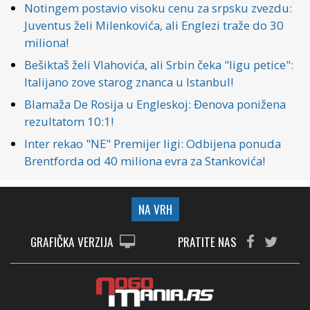
Notingem postavio visoku cenu za srpsku zvezdu:
Juventus želi Milenkovića, ali Englezi traže do 30
miliona!
Bešiktaš želi Vlahovića, ali Srbin čeka "ligu petice":
Italijano zove starog znanca u Istanbul!
Blamaža De Rosija u Engleskoj: Đenova ponižena
rezultatom 10:1!
Inter rekao "NE" Premijer ligi: Odbijena ponuda
Brentforda od 40 miliona evra za Stankovića!
NA VRH
GRAFIČKA VERZIJA
PRATITE NAS