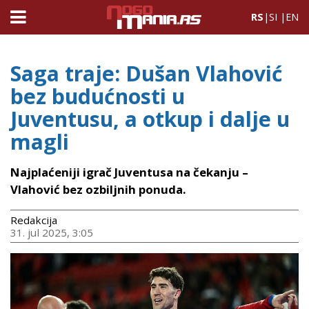
RS
|
SI
|
EN
Saga traje: Dušan Vlahović
bez budućnosti u
Juventusu, a otkup i dalje u
magli
Najplaćeniji igrač Juventusa na čekanju –
Vlahović bez ozbiljnih ponuda.
Redakcija
31. jul 2025, 3:05