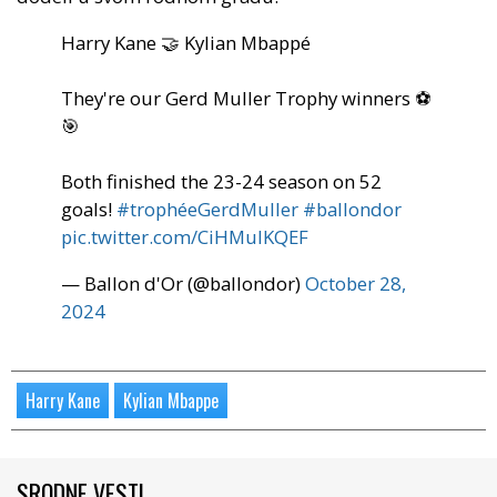
Harry Kane 🤝 Kylian Mbappé
They're our Gerd Muller Trophy winners ⚽️
🎯
Both finished the 23-24 season on 52
goals!
#trophéeGerdMuller
#ballondor
pic.twitter.com/CiHMuIKQEF
— Ballon d'Or (@ballondor)
October 28,
2024
Harry Kane
Kylian Mbappe
SRODNE VESTI