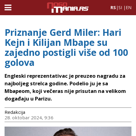
RS
|
SI
|
EN
Priznanje Gerd Miler: Hari
Kejn i Kilijan Mbape su
zajedno postigli više od 100
golova
Engleski reprezentativac je preuzeo nagradu za
najboljeg strelca godine. Podelio ju je sa
Mbapeom, koji večeras nije prisutan na velikom
događaju u Parizu.
Redakcija
28. oktobar 2024, 9:36