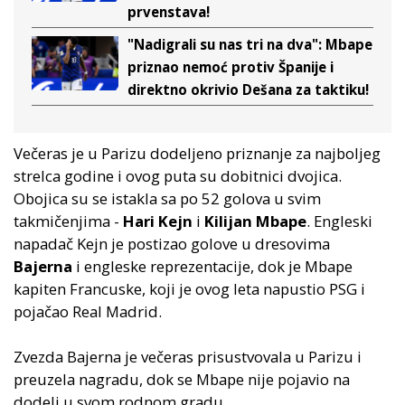
prvenstava!
"Nadigrali su nas tri na dva": Mbape
priznao nemoć protiv Španije i
direktno okrivio Dešana za taktiku!
Večeras je u Parizu dodeljeno priznanje za najboljeg
strelca godine i ovog puta su dobitnici dvojica.
Obojica su se istakla sa po 52 golova u svim
takmičenjima -
Hari Kejn
i
Kilijan Mbape
. Engleski
napadač Kejn je postizao golove u dresovima
Bajerna
i engleske reprezentacije, dok je Mbape
kapiten Francuske, koji je ovog leta napustio PSG i
pojačao Real Madrid.
Zvezda Bajerna je večeras prisustvovala u Parizu i
preuzela nagradu, dok se Mbape nije pojavio na
dodeli u svom rodnom gradu.