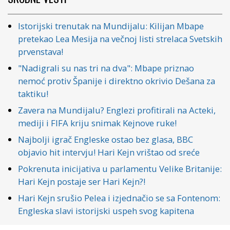
Istorijski trenutak na Mundijalu: Kilijan Mbape
pretekao Lea Mesija na večnoj listi strelaca Svetskih
prvenstava!
"Nadigrali su nas tri na dva": Mbape priznao
nemoć protiv Španije i direktno okrivio Dešana za
taktiku!
Zavera na Mundijalu? Englezi profitirali na Acteki,
mediji i FIFA kriju snimak Kejnove ruke!
Najbolji igrač Engleske ostao bez glasa, BBC
objavio hit intervju! Hari Kejn vrištao od sreće
Pokrenuta inicijativa u parlamentu Velike Britanije:
Hari Kejn postaje ser Hari Kejn?!
Hari Kejn srušio Pelea i izjednačio se sa Fontenom:
Engleska slavi istorijski uspeh svog kapitena