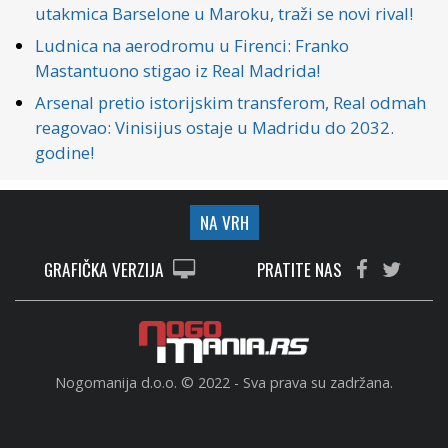
utakmica Barselone u Maroku, traži se novi rival!
Ludnica na aerodromu u Firenci: Franko
Mastantuono stigao iz Real Madrida!
Arsenal pretio istorijskim transferom, Real odmah
reagovao: Vinisijus ostaje u Madridu do 2032.
godine!
NA VRH
GRAFIČKA VERZIJA
PRATITE NAS
Nogomanija d.o.o. © 2022 - Sva prava su zadržana.