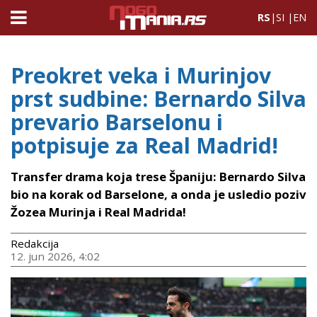
RS
|
SI
|
EN
Preokret veka i Murinjov
prst sudbine: Bernardo Silva
prevario Barselonu i
potpisuje za Real Madrid!
Transfer drama koja trese Španiju: Bernardo Silva
bio na korak od Barselone, a onda je usledio poziv
Žozea Murinja i Real Madrida!
Redakcija
12. jun 2026, 4:02