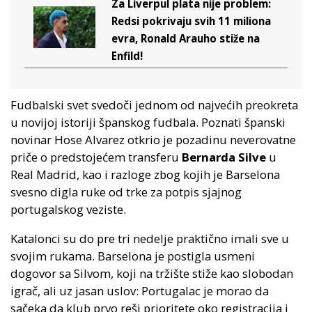
Za Liverpul plata nije problem:
Redsi pokrivaju svih 11 miliona
evra, Ronald Arauho stiže na
Enfild!
Fudbalski svet svedoči jednom od najvećih preokreta
u novijoj istoriji španskog fudbala. Poznati španski
novinar Hose Alvarez otkrio je pozadinu neverovatne
priče o predstojećem transferu
Bernarda Silve
u
Real Madrid, kao i razloge zbog kojih je Barselona
svesno digla ruke od trke za potpis sjajnog
portugalskog veziste.
Katalonci su do pre tri nedelje praktično imali sve u
svojim rukama. Barselona je postigla usmeni
dogovor sa Silvom, koji na tržište stiže kao slobodan
igrač, ali uz jasan uslov: Portugalac je morao da
sačeka da klub prvo reši prioritete oko registracija i