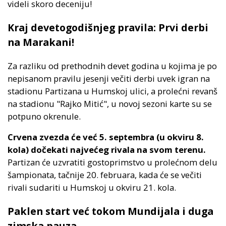
videli skoro deceniju!
Kraj devetogodišnjeg pravila: Prvi derbi
na Marakani!
Za razliku od prethodnih devet godina u kojima je po
nepisanom pravilu jesenji večiti derbi uvek igran na
stadionu Partizana u Humskoj ulici, a prolećni revanš
na stadionu "Rajko Mitić", u novoj sezoni karte su se
potpuno okrenule.
Crvena zvezda će već 5. septembra (u okviru 8.
kola) dočekati najvećeg rivala na svom terenu.
Partizan će uzvratiti gostoprimstvo u prolećnom delu
šampionata, tačnije 20. februara, kada će se večiti
rivali sudariti u Humskoj u okviru 21. kola.
Paklen start već tokom Mundijala i duga
zimska pauza