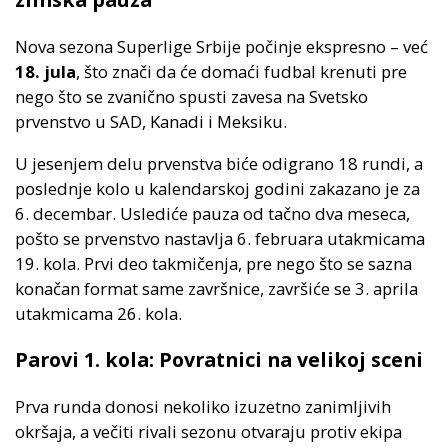
Nova sezona Superlige Srbije počinje ekspresno – već
18. jula
, što znači da će domaći fudbal krenuti pre
nego što se zvanično spusti zavesa na Svetsko
prvenstvo u SAD, Kanadi i Meksiku.
U jesenjem delu prvenstva biće odigrano 18 rundi, a
poslednje kolo u kalendarskoj godini zakazano je za
6. decembar. Uslediće pauza od tačno dva meseca,
pošto se prvenstvo nastavlja 6. februara utakmicama
19. kola. Prvi deo takmičenja, pre nego što se sazna
konačan format same završnice, završiće se 3. aprila
utakmicama 26. kola.
Parovi 1. kola: Povratnici na velikoj sceni
Prva runda donosi nekoliko izuzetno zanimljivih
okršaja, a večiti rivali sezonu otvaraju protiv ekipa