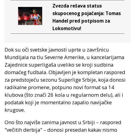
Zvezda rešava status
skupocenog pojačanja: Tomas
Handel pred potpisom za
Lokomotivu!
Dok su oči svetske javnosti uprte u završnicu
Mundijala na tlu Severne Amerike, u kancelarijama
Zajednice superligaša uveliko se kroji sudbina
domaćeg fudbala. Objavljen je kompletan raspored
za predstojeću sezonu Superlige Srbije, koja donosi
radikalne promene, potpuno novi format sa 14
klubova (što znači 26 kola u regularnom delu), ali i
podatak koji je momentalno zapalio navijačke
krugove.
Ono što najviše zanima javnost u Srbiji – raspored
"večitih derbija" – donosi presedan kakav nismo