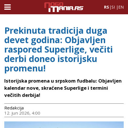
RS
|
SI
|
EN
Prekinuta tradicija duga
devet godina: Objavljen
raspored Superlige, večiti
derbi doneo istorijsku
promenu!
Istorijska promena u srpskom fudbalu: Objavljen
kalendar nove, skraćene Superlige i termini
večitih derbija!
Redakcija
12. jun 2026, 4:00