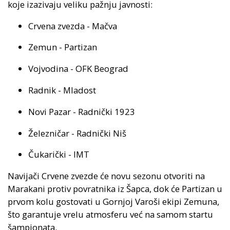
koje izazivaju veliku pažnju javnosti:
Crvena zvezda - Mačva
Zemun - Partizan
Vojvodina - OFK Beograd
Radnik - Mladost
Novi Pazar - Radnički 1923
Železničar - Radnički Niš
Čukarički - IMT
Navijači Crvene zvezde će novu sezonu otvoriti na
Marakani protiv povratnika iz Šapca, dok će Partizan u
prvom kolu gostovati u Gornjoj Varoši ekipi Zemuna,
što garantuje vrelu atmosferu već na samom startu
šampionata.