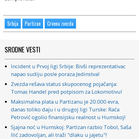
Srbija
Partizan
Crvena zvezda
SRODNE VESTI
Incident u Prvoj ligi Srbije: Bivši reprezentativac
napao sudiju posle poraza Jedinstva!
Zvezda rešava status skupocenog pojačanja:
Tomas Handel pred potpisom za Lokomotivu!
Maksimalna plata u Partizanu je 20.000 evra,
danas toliko daju i u drugoj ligi Turske: Raća
Petrović ogolio finansijsku realnost u Humskoj!
Sjajna noć u Humskoj: Partizan razbio Tobol, Saša
Ilić zadovoljan, ali traži "dlaku u jajetu"!