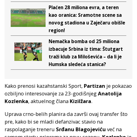
Plaćen 28 miliona evra, a teren
kao oranica: Sramotne scene sa
novog stadiona u Zaječaru obišle
region!
Nemačka bomba od 25 miliona
izbacuje Srbina iz tima: Štutgart
traži klub za Miloševića – da li je
Humska sledeća stanica?
Kako prenosi kazahstanski Sport,
Partizan
je pokazao
ozbiljno interesovanje za 23-godišnjeg
Anatolija
Kozlenka
, aktuelnog člana
Kizilžara
.
Uprava crno-belih planira da završi ovaj transfer što
pre, kako bi se mladi defanzivac stavio na
raspolaganje treneru
Srđanu Blagojeviću
već na
samom startu priprema za novu sezonu.
Kozlenko
je