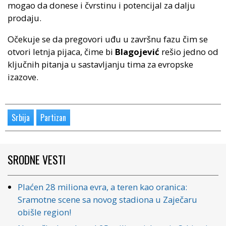
mogao da donese i čvrstinu i potencijal za dalju
prodaju.
Očekuje se da pregovori uđu u završnu fazu čim se
otvori letnja pijaca, čime bi
Blagojević
rešio jedno od
ključnih pitanja u sastavljanju tima za evropske
izazove.
Srbija
Partizan
SRODNE VESTI
Plaćen 28 miliona evra, a teren kao oranica:
Sramotne scene sa novog stadiona u Zaječaru
obišle region!