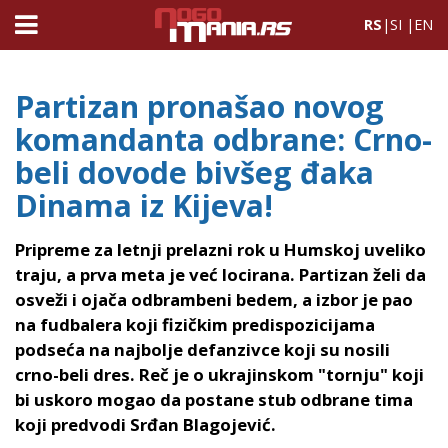
RS
|
SI
|
EN
Partizan pronašao novog
komandanta odbrane: Crno-
beli dovode bivšeg đaka
Dinama iz Kijeva!
Pripreme za letnji prelazni rok u Humskoj uveliko
traju, a prva meta je već locirana. Partizan želi da
osveži i ojača odbrambeni bedem, a izbor je pao
na fudbalera koji fizičkim predispozicijama
podseća na najbolje defanzivce koji su nosili
crno-beli dres. Reč je o ukrajinskom "tornju" koji
bi uskoro mogao da postane stub odbrane tima
koji predvodi Srđan Blagojević.