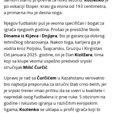
po vokaciji štoper, krasi ga visina od 193 centimetra,
a primarna mu je desna noga.
Njegov fudbalski put je veoma specifičan i bogat za
igrača njegovih godina. Prošao je prestižne škole
Dinama iz Kijeva
i
Dnjipra
, što je garancija dobrog
tehničkog obrazovanja. Nakon toga, karijera ga je
vodila kroz Poljsku, Švajcarsku, Gruziju i Kirgistan.
Od januara 2025. godine, on je član
Kizilžara
, tima
koji sa klupe veoma uspešno predvodi srpski
stručnjak
Milić Ćurčić
.
Upravo je rad sa
Ćurčićem
u Kazahstanu verovatno
bio najbolja preporuka za stručni štab crno-belih, jer
je srpski trener imao priliku da se uveri u kvalitete i
napredak ovog fudbalera iz prve ruke. S obzirom na
godine i iskustvo igranja u različitim evropskim
ligama,
Kozlenko
se uklapa u profil igrača koji bi