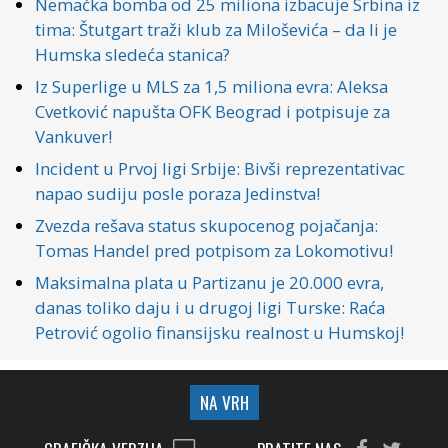
Nemačka bomba od 25 miliona izbacuje Srbina iz
tima: Štutgart traži klub za Miloševića – da li je
Humska sledeća stanica?
Iz Superlige u MLS za 1,5 miliona evra: Aleksa
Cvetković napušta OFK Beograd i potpisuje za
Vankuver!
Incident u Prvoj ligi Srbije: Bivši reprezentativac
napao sudiju posle poraza Jedinstva!
Zvezda rešava status skupocenog pojačanja:
Tomas Handel pred potpisom za Lokomotivu!
Maksimalna plata u Partizanu je 20.000 evra,
danas toliko daju i u drugoj ligi Turske: Raća
Petrović ogolio finansijsku realnost u Humskoj!
NA VRH