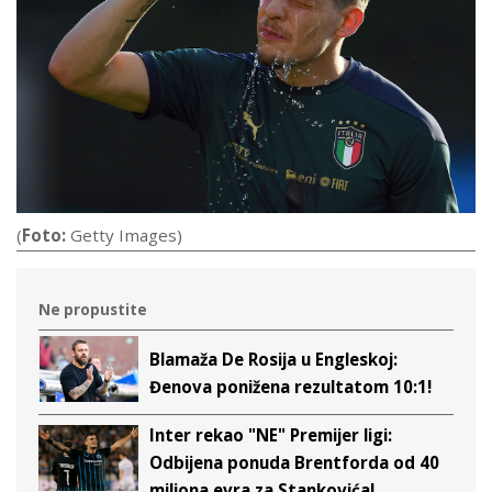
(
Foto:
Getty Images)
Ne propustite
Blamaža De Rosija u Engleskoj:
Đenova ponižena rezultatom 10:1!
Inter rekao "NE" Premijer ligi:
Odbijena ponuda Brentforda od 40
miliona evra za Stankovića!