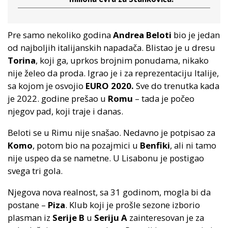
Pre samo nekoliko godina
Andrea Beloti
bio je jedan
od najboljih italijanskih napadača. Blistao je u dresu
Torina
, koji ga, uprkos brojnim ponudama, nikako
nije želeo da proda. Igrao je i za reprezentaciju Italije,
sa kojom je osvojio
EURO 2020.
Sve do trenutka kada
je 2022. godine prešao u
Romu
– tada je počeo
njegov pad, koji traje i danas.
Beloti se u Rimu nije snašao. Nedavno je potpisao za
Komo
, potom bio na pozajmici u
Benfiki
, ali ni tamo
nije uspeo da se nametne. U Lisabonu je postigao
svega tri gola.
Njegova nova realnost, sa 31 godinom, mogla bi da
postane –
Piza
. Klub koji je prošle sezone izborio
plasman iz
Serije B
u
Seriju A
zainteresovan je za