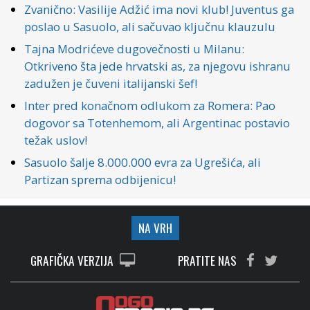
Zvanično: Vasilije Adžić ima novi klub! Juventus ga
poslao u Sasuolo, ali sačuvao ključnu klauzulu
Tajna Modrićeve dugovečnosti u Milanu:
Otkriveno šta jede hrvatski as, za njegovu ishranu
zadužen je čuveni italijanski šef!
Inter pred konačnom odlukom za Romera: Pao
dogovor sa Totenhemom, ali Argentinac postavio
težak uslov!
Sasuolo šalje 8.000.000 evra za Ugrešića, ali
Partizan sprema odbijenicu!
NA VRH
GRAFIČKA VERZIJA
PRATITE NAS