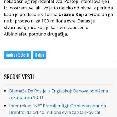
nekadašnjeg reprezentativca. Postoji interesovanje i
iz inostranstva, ali sve je to daleko od nivoa iz perioda
kada je predsednik Torina
Urbano Kajro
tvrdio da ga
ne bi prodao ni za 100 miliona evra. Danas je
stvarnost igrača koji je karijeru započeo u
Albinolefeu potpuno drugačija.
Andrea Belotti
Italija
SRODNE VESTI
Blamaža De Rosija u Engleskoj: Đenova ponižena
rezultatom 10:1!
Inter rekao "NE" Premijer ligi: Odbijena ponuda
Brentforda od 40 miliona evra za Stankovića!