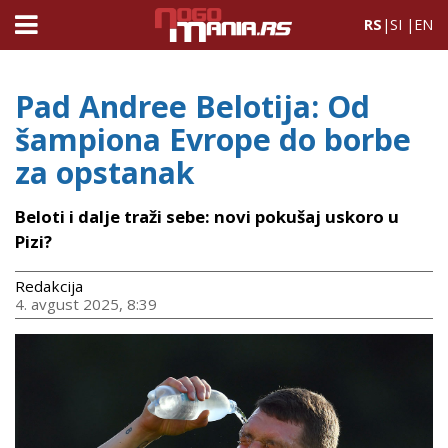
RS
|
SI
|
EN
Pad Andree Belotija: Od
šampiona Evrope do borbe
za opstanak
Beloti i dalje traži sebe: novi pokušaj uskoro u
Pizi?
Redakcija
4. avgust 2025, 8:39