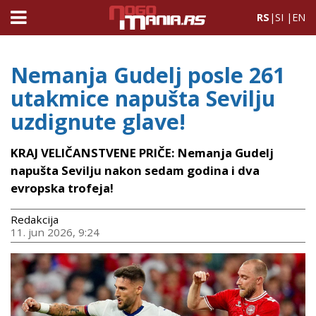
RS
|
SI
|
EN
Nemanja Gudelj posle 261
utakmice napušta Sevilju
uzdignute glave!
KRAJ VELIČANSTVENE PRIČE: Nemanja Gudelj
napušta Sevilju nakon sedam godina i dva
evropska trofeja!
Redakcija
11. jun 2026, 9:24