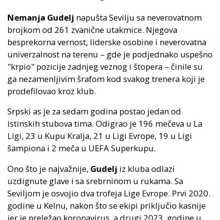
Nemanja Gudelj
napušta Sevilju sa neverovatnom
brojkom od 261 zvanične utakmice. Njegova
besprekorna vernost, liderske osobine i neverovatna
univerzalnost na terenu – gde je podjednako uspešno
"krpio" pozicije zadnjeg veznog i štopera – činile su
ga nezamenljivim šrafom kod svakog trenera koji je
prodefilovao kroz klub.
Srpski as je za sedam godina postao jedan od
istinskih stubova tima. Odigrao je 196 mečeva u La
Ligi, 23 u Kupu Kralja, 21 u Ligi Evrope, 19 u Ligi
šampiona i 2 meča u UEFA Superkupu.
Ono što je najvažnije,
Gudelj
iz kluba odlazi
uzdignute glave i sa srebrninom u rukama. Sa
Seviljom je osvojio dva trofeja Lige Evrope. Prvi 2020.
godine u Kelnu, nakon što se ekipi priključio kasnije
jer je preležao koronavirus, a drugi 2023. godine u