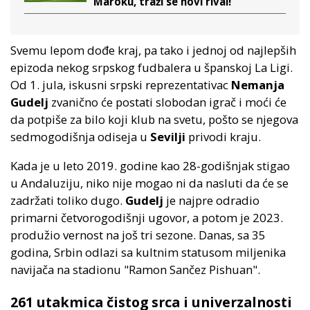
Maroku, traži se novi rival!
Svemu lepom dođe kraj, pa tako i jednoj od najlepših
epizoda nekog srpskog fudbalera u španskoj La Ligi.
Od 1. jula, iskusni srpski reprezentativac
Nemanja
Gudelj
zvanično će postati slobodan igrač i moći će
da potpiše za bilo koji klub na svetu, pošto se njegova
sedmogodišnja odiseja u
Sevilji
privodi kraju.
Kada je u leto 2019. godine kao 28-godišnjak stigao
u Andaluziju, niko nije mogao ni da nasluti da će se
zadržati toliko dugo.
Gudelj
je najpre odradio
primarni četvorogodišnji ugovor, a potom je 2023.
produžio vernost na još tri sezone. Danas, sa 35
godina, Srbin odlazi sa kultnim statusom miljenika
navijača na stadionu "Ramon Sančez Pishuan".
261 utakmica čistog srca i univerzalnosti