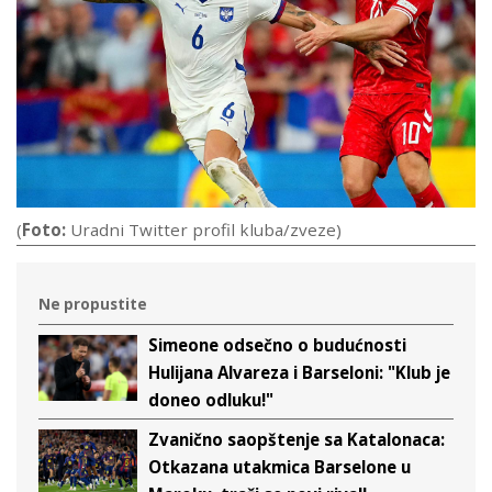
(
Foto:
Uradni Twitter profil kluba/zveze)
Ne propustite
Simeone odsečno o budućnosti
Hulijana Alvareza i Barseloni: "Klub je
doneo odluku!"
Zvanično saopštenje sa Katalonaca:
Otkazana utakmica Barselone u