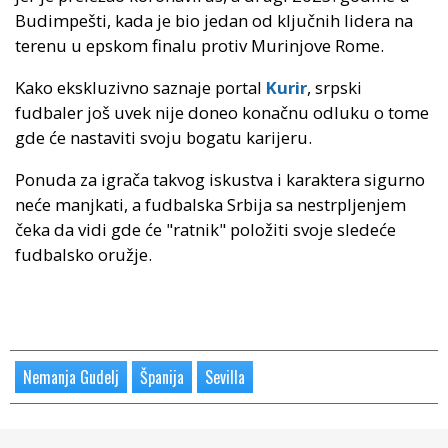
Budimpešti, kada je bio jedan od ključnih lidera na
terenu u epskom finalu protiv Murinjove Rome.
Kako ekskluzivno saznaje portal
Kurir
, srpski
fudbaler još uvek nije doneo konačnu odluku o tome
gde će nastaviti svoju bogatu karijeru.
Ponuda za igrača takvog iskustva i karaktera sigurno
neće manjkati, a fudbalska Srbija sa nestrpljenjem
čeka da vidi gde će "ratnik" položiti svoje sledeće
fudbalsko oružje.
Nemanja Gudelj
Španija
Sevilla