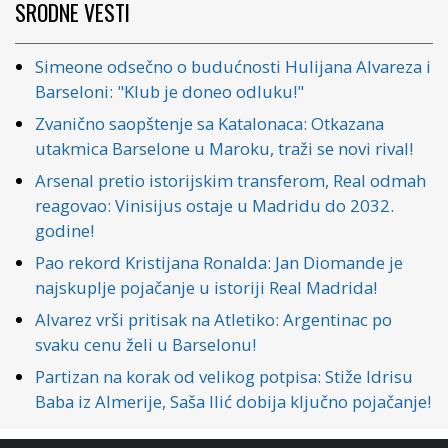
SRODNE VESTI
Simeone odsečno o budućnosti Hulijana Alvareza i
Barseloni: "Klub je doneo odluku!"
Zvanično saopštenje sa Katalonaca: Otkazana
utakmica Barselone u Maroku, traži se novi rival!
Arsenal pretio istorijskim transferom, Real odmah
reagovao: Vinisijus ostaje u Madridu do 2032.
godine!
Pao rekord Kristijana Ronalda: Jan Diomande je
najskuplje pojačanje u istoriji Real Madrida!
Alvarez vrši pritisak na Atletiko: Argentinac po
svaku cenu želi u Barselonu!
Partizan na korak od velikog potpisa: Stiže Idrisu
Baba iz Almerije, Saša Ilić dobija ključno pojačanje!