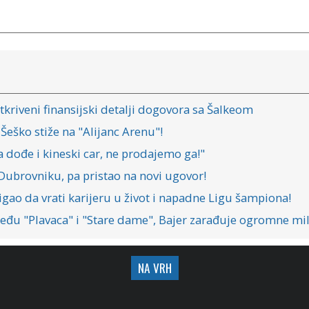
tkriveni finansijski detalji dogovora sa Šalkeom
Šeško stiže na "Alijanc Arenu"!
 dođe i kineski car, ne prodajemo ga!"
Dubrovniku, pa pristao na novi ugovor!
igao da vrati karijeru u život i napadne Ligu šampiona!
eđu "Plavaca" i "Stare dame", Bajer zarađuje ogromne mil
NA VRH