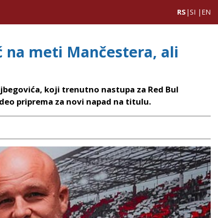
RS
|
SI
|
EN
ć na meti Mančestera, ali
jbegovića, koji trenutno nastupa za Red Bul
deo priprema za novi napad na titulu.