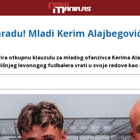
aradu! Mladi Kerim Alajbegovi
vira otkupnu klauzulu za mladog ofanzivca Kerima Ala
išnjeg levonogog fudbalera vrati u svoje redove kao 