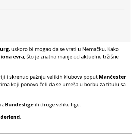
burg
, uskoro bi mogao da se vrati u Nemačku. Kako
iliona evra
, što je znatno manje od aktuelne tržišne
ji i skrenuo pažnju velikih klubova poput
Mančester
 tima koji ponovo želi da se umeša u borbu za titulu sa
 iz
Bundeslige
ili druge velike lige.
derlend
.