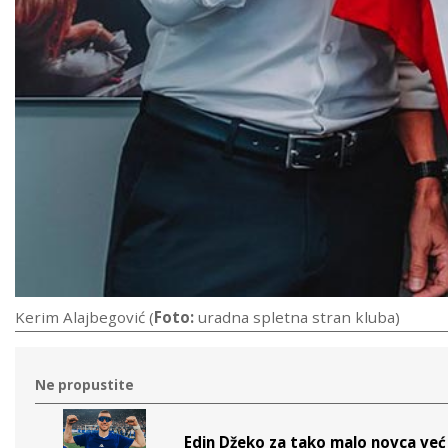
Kerim Alajbegović (
Foto:
uradna spletna stran kluba)
Ne propustite
Edin Džeko za tako malo novca već 