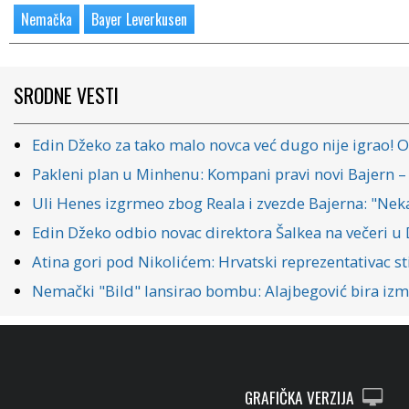
Nemačka
Bayer Leverkusen
SRODNE VESTI
Edin Džeko za tako malo novca već dugo nije igrao! O
Pakleni plan u Minhenu: Kompani pravi novi Bajern – 
Uli Henes izgrmeo zbog Reala i zvezde Bajerna: "Neka
Edin Džeko odbio novac direktora Šalkea na večeri u 
Atina gori pod Nikolićem: Hrvatski reprezentativac st
Nemački "Bild" lansirao bombu: Alajbegović bira izm
GRAFIČKA VERZIJA