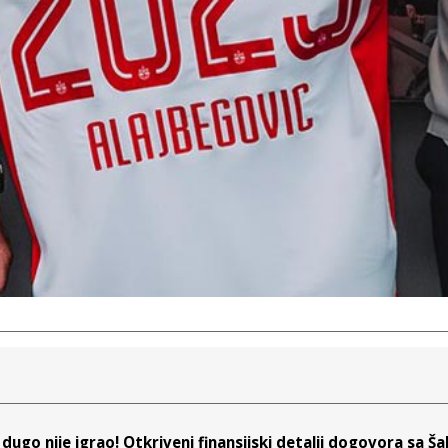
dugo nije igrao! Otkriveni finansijski detalji dogovora sa Š