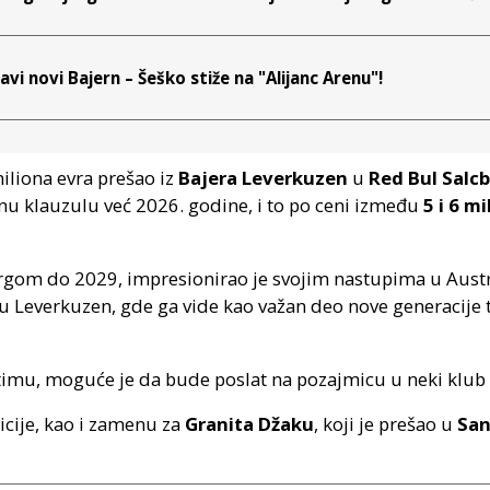
vi novi Bajern – Šeško stiže na "Alijanc Arenu"!
 miliona evra prešao iz
Bajera Leverkuzen
u
Red Bul Salc
pnu klauzulu već 2026. godine, i to po ceni između
5 i 6 m
rgom do 2029, impresionirao je svojim nastupima u Austri
ak u Leverkuzen, gde ga vide kao važan deo nove generacije
imu, moguće je da bude poslat na pozajmicu u neki klub
icije, kao i zamenu za
Granita Džaku
, koji je prešao u
San