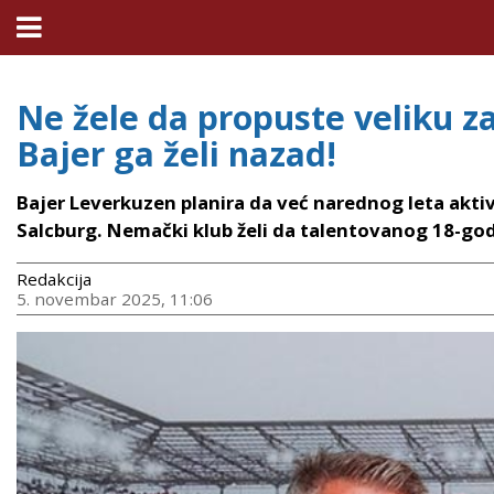
Ne žele da propuste veliku z
Bajer ga želi nazad!
Bajer Leverkuzen planira da već narednog leta akti
Salcburg. Nemački klub želi da talentovanog 18-god
Redakcija
5. novembar 2025, 11:06