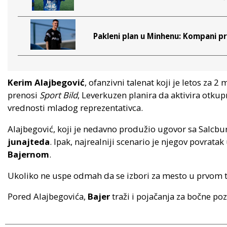
Pakleni plan u Minhenu: Kompani pra
Kerim Alajbegović
, ofanzivni talenat koji je letos za 2
prenosi
Sport Bild
, Leverkuzen planira da aktivira otku
vrednosti mladog reprezentativca.
Alajbegović, koji je nedavno produžio ugovor sa Salcbu
junajteda
. Ipak, najrealniji scenario je njegov povrat
Bajernom
.
Ukoliko ne uspe odmah da se izbori za mesto u prvom t
Pored Alajbegovića,
Bajer
traži i pojačanja za bočne poz