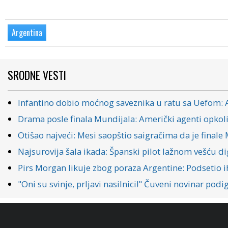
Argentina
SRODNE VESTI
Infantino dobio moćnog saveznika u ratu sa Uefom: 
Drama posle finala Mundijala: Američki agenti opkoli
Otišao najveći: Mesi saopštio saigračima da je finale 
Najsurovija šala ikada: Španski pilot lažnom vešću d
Pirs Morgan likuje zbog poraza Argentine: Podsetio i
"Oni su svinje, prljavi nasilnici!" Čuveni novinar po