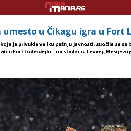
a umesto u Čikagu igra u Fort 
, koja je privukla veliku pažnju javnosti, suočila s
igrati u Fort Loderdejlu – na stadionu Leoveg Mesijevo