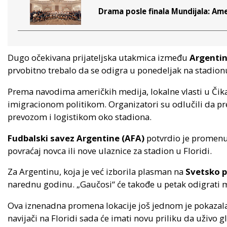
Drama posle finala Mundijala: Ame
Dugo očekivana prijateljska utakmica između
Argenti
prvobitno trebalo da se odigra u ponedeljak na stadio
Prema navodima američkih medija, lokalne vlasti u Č
imigracionom politikom. Organizatori su odlučili da pre
prevozom i logistikom oko stadiona.
Fudbalski savez Argentine (AFA)
potvrdio je promenu 
povraćaj novca ili nove ulaznice za stadion u Floridi.
Za Argentinu, koja je već izborila plasman na
Svetsko p
narednu godinu. „Gaučosi“ će takođe u petak odigrati 
Ova iznenadna promena lokacije još jednom je pokazala 
navijači na Floridi sada će imati novu priliku da uživo 