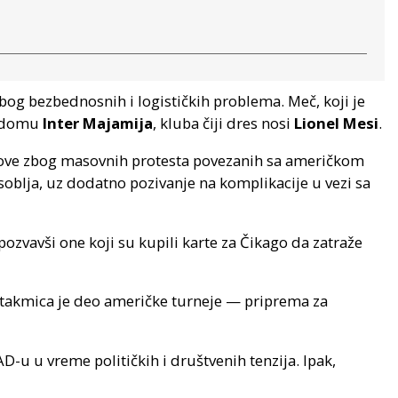
bog bezbednosnih i logističkih problema. Meč, koji je
domu
Inter Majamija
, kluba čiji dres nosi
Lionel Mesi
.
love zbog masovnih protesta povezanih sa američkom
soblja, uz dodatno pozivanje na komplikacije u vezi sa
ozvavši one koji su kupili karte za Čikago da zatraže
utakmica je deo američke turneje — priprema za
u u vreme političkih i društvenih tenzija. Ipak,