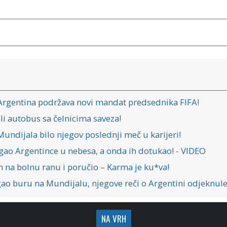
Argentina podržava novi mandat predsednika FIFA!
li autobus sa čelnicima saveza!
Mundijala bilo njegov poslednji meč u karijeri!
igao Argentince u nebesa, a onda ih dotukao! - VIDEO
h na bolnu ranu i poručio – Karma je ku*va!
digao buru na Mundijalu, njegove reči o Argentini odjeknul
NA VRH