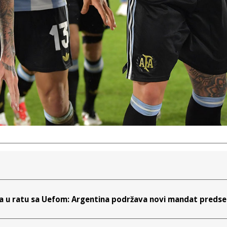
a u ratu sa Uefom: Argentina podržava novi mandat predsed