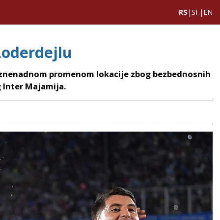
RS
|
SI
|
EN
Loderdejlu
e sa iznenadnom promenom lokacije zbog bezbednosnih
g Inter Majamija.