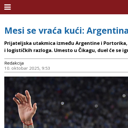
Mesi se vraća kući: Argentin
Prijateljska utakmica između Argentine i Portorika
i logističkih razloga. Umesto u Čikagu, duel će se 
Redakcija
10. oktobar 2025, 9:53