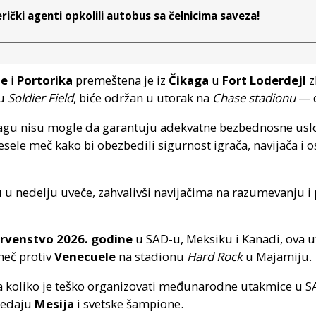
rički agenti opkolili autobus sa čelnicima saveza!
ne
i
Portorika
premeštena je iz
Čikaga
u
Fort Loderdejl
z
nu
Soldier Field
, biće održan u utorak na
Chase stadionu
— 
ikagu nisu mogle da garantuju adekvatne bezbednosne us
sele meč kako bi obezbedili sigurnost igrača, navijača i o
u nedelju uveče, zahvalivši navijačima na razumevanju i p
rvenstvo 2026. godine
u SAD-u, Meksiku i Kanadi, ova 
meč protiv
Venecuele
na stadionu
Hard Rock
u Majamiju.
koliko je teško organizovati međunarodne utakmice u SAD-
gledaju
Mesija
i svetske šampione.