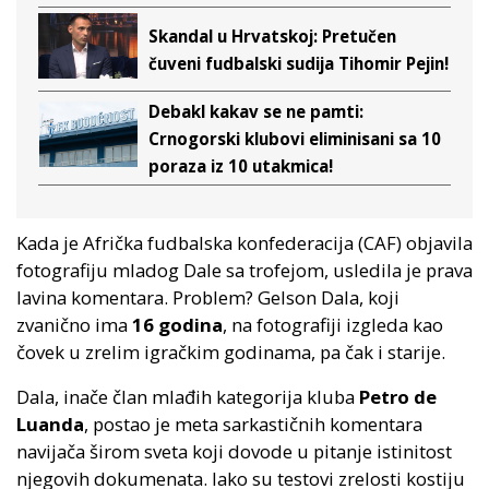
Skandal u Hrvatskoj: Pretučen
čuveni fudbalski sudija Tihomir Pejin!
Debakl kakav se ne pamti:
Crnogorski klubovi eliminisani sa 10
poraza iz 10 utakmica!
Kada je Afrička fudbalska konfederacija (CAF) objavila
fotografiju mladog Dale sa trofejom, usledila je prava
lavina komentara. Problem? Gelson Dala, koji
zvanično ima
16 godina
, na fotografiji izgleda kao
čovek u zrelim igračkim godinama, pa čak i starije.
Dala, inače član mlađih kategorija kluba
Petro de
Luanda
, postao je meta sarkastičnih komentara
navijača širom sveta koji dovode u pitanje istinitost
njegovih dokumenata. Iako su testovi zrelosti kostiju