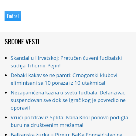
Fudbal
SRODNE VESTI
Skandal u Hrvatskoj: Pretučen čuveni fudbalski
sudija Tihomir Pejin!
Debakl kakav se ne pamti: Crnogorski klubovi
eliminisani sa 10 poraza iz 10 utakmica!
Nezapamćena kazna u svetu fudbala: Defanzivac
suspendovan sve dok se igrač kog je povredio ne
oporavi!
Vrući pozdrav iz Splita: Ivana Knol ponovo podigla
buru na društvenim mrežama!
Balkanska žurka u Pireju: Balša Popović stao na