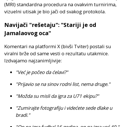
(MRI) standardna procedura na ovakvim turnirima,
vizuelni utisak je bio jači od svakog protokola.
Navijači "rešetaju": "Stariji je od
Jamalaovog oca"
Komentari na platformi X (bivši Tviter) postali su
viralni brže od same vesti o rezultatu utakmice.
Izdvajamo najzanimljivije:
"Već je počeo da ćelavi?"
"Prijavio se na sinov rodni list, nema druge."
"Možda su misli da igra za U71 ekipu?"
"Zumirajte fotografiju i videćete sede dlake u
bradi."
"On ne igra fudbal 16 godina, on ga igra već 40."