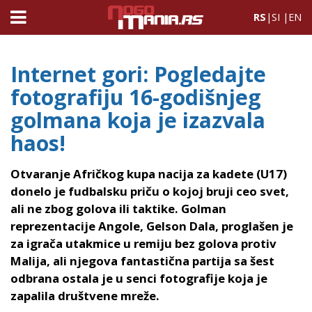
RS
|
SI
|
EN
Internet gori: Pogledajte
fotografiju 16-godišnjeg
golmana koja je izazvala
haos!
Otvaranje Afričkog kupa nacija za kadete (U17)
donelo je fudbalsku priču o kojoj bruji ceo svet,
ali ne zbog golova ili taktike. Golman
reprezentacije Angole, Gelson Dala, proglašen je
za igrača utakmice u remiju bez golova protiv
Malija, ali njegova fantastična partija sa šest
odbrana ostala je u senci fotografije koja je
zapalila društvene mreže.