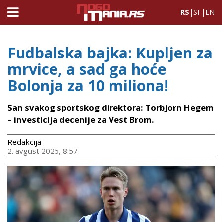
RS
|
SI
|
EN
Fudbalska bajka: Kupljen za
mrvice, a sad ga hoće
Bolonja za 10 miliona!
San svakog sportskog direktora: Torbjorn Hegem
– investicija decenije za Vest Brom.
Redakcija
2. avgust 2025, 8:57