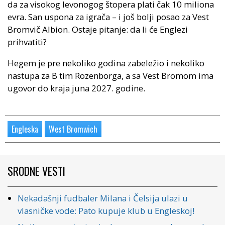
da za visokog levonogog štopera plati čak 10 miliona
evra. San uspona za igrača – i još bolji posao za Vest
Bromvič Albion. Ostaje pitanje: da li će Englezi
prihvatiti?
Hegem je pre nekoliko godina zabeležio i nekoliko
nastupa za B tim Rozenborga, a sa Vest Bromom ima
ugovor do kraja juna 2027. godine.
Engleska
West Bromwich
SRODNE VESTI
Nekadašnji fudbaler Milana i Čelsija ulazi u
vlasničke vode: Pato kupuje klub u Engleskoj!