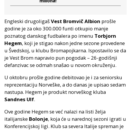
miliona!
Engleski drugoligaš
Vest Bromvič Albion
prošle
godine je za oko 300.000 funti otkupio manje
poznatog danskog fudbalera po imenu
Torbjorn
Hegem
, koji je stigao nakon jedne sezone provedene
u Švedskoj, u klubu Bromapojkarna. Ispostavilo se da
je Vest Brom napravio pun pogodak – 26-godišnji
defanzivac se odmah snašao u novom okruženju.
U oktobru prošle godine debitovao je i za seniorsku
reprezentaciju Norveške, a do danas je upisao sedam
nastupa. Hegem je produkt norveškog kluba
Sandnes Ulf
.
Ove godine Hegem se već nalazi na listi želja
italijanske
Bolonje
, koja će u narednoj sezoni igrati u
Konferencijskoj ligi. Klub sa severa Italije spreman je