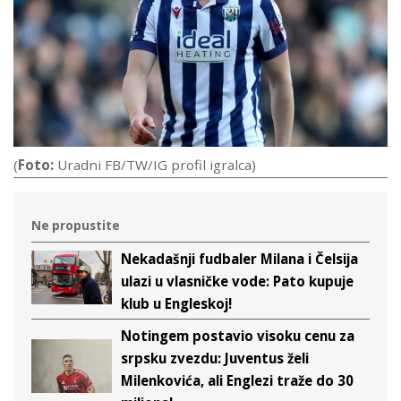
(
Foto:
Uradni FB/TW/IG profil igralca)
Ne propustite
Nekadašnji fudbaler Milana i Čelsija
ulazi u vlasničke vode: Pato kupuje
klub u Engleskoj!
Notingem postavio visoku cenu za
srpsku zvezdu: Juventus želi
Milenkovića, ali Englezi traže do 30