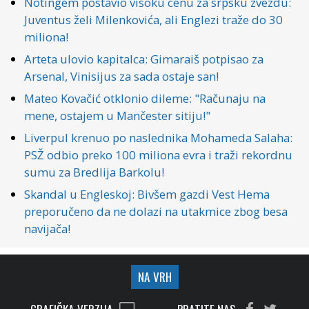
Notingem postavio visoku cenu za srpsku zvezdu:
Juventus želi Milenkovića, ali Englezi traže do 30
miliona!
Arteta ulovio kapitalca: Gimaraiš potpisao za
Arsenal, Vinisijus za sada ostaje san!
Mateo Kovačić otklonio dileme: "Računaju na
mene, ostajem u Mančester sitiju!"
Liverpul krenuo po naslednika Mohameda Salaha:
PSŽ odbio preko 100 miliona evra i traži rekordnu
sumu za Bredlija Barkolu!
Skandal u Engleskoj: Bivšem gazdi Vest Hema
preporučeno da ne dolazi na utakmice zbog besa
navijača!
NA VRH
GRAFIČKA VERZIJA
PRATITE NAS