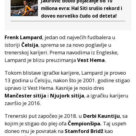
Jakirović dobio pojačanje od 10
miliona evra: Hal Siti srušio rekord i
doveo norveško čudo od deteta!
Frenk Lampard
, jedan od najvećih fudbalera u
istoriji
Čelsija
, sprema se za novo poglavlje u
trenerskoj karijeri. Prema navodima iz Engleske,
Lampard je blizu preuzimanja
Vest Hema
.
Tokom blistave igračke karijere, Lampard je proveo
13 godina u Čelsiju, nakon što je 2001. godine stigao
upravo iz Vest Hema. Kasnije je nosio dres
Mančester sitija
i
Njujork sitija
, a igračku karijeru
završio je 2016.
Trenerski put započeo je 2018. u
Derbi Kauntiju
, sa
kojim je stigao do plej-ofa
Čempionšipa.
Taj uspeh
doneo mu je povratak na
Stamford Bridž
kao