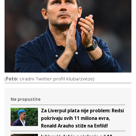
(
Foto:
Uradni Twitter profil kluba/zveze)
Ne propustite
Za Liverpul plata nije problem: Redsi
pokrivaju svih 11 miliona evra,
Ronald Arauho stiže na Enfild!