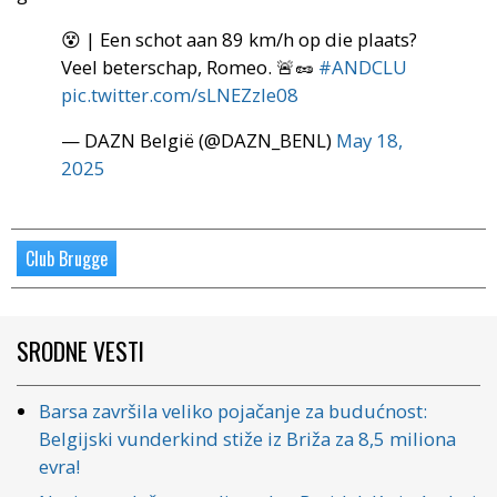
😵 | Een schot aan 89 km/h op die plaats?
Veel beterschap, Romeo. 🚨🥜
#ANDCLU
pic.twitter.com/sLNEZzle08
— DAZN België (@DAZN_BENL)
May 18,
2025
Club Brugge
SRODNE VESTI
Barsa završila veliko pojačanje za budućnost:
Belgijski vunderkind stiže iz Briža za 8,5 miliona
evra!