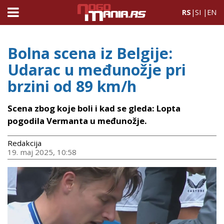
RS
|
SI
|
EN
Bolna scena iz Belgije:
Udarac u međunožje pri
brzini od 89 km/h
Scena zbog koje boli i kad se gleda: Lopta
pogodila Vermanta u međunožje.
Redakcija
19. maj 2025, 10:58