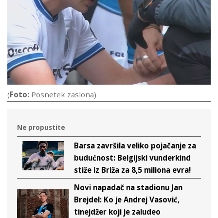
(
Foto:
Posnetek zaslona)
Ne propustite
Barsa završila veliko pojačanje za
budućnost: Belgijski vunderkind
stiže iz Briža za 8,5 miliona evra!
Novi napadač na stadionu Jan
Brejdel: Ko je Andrej Vasović,
tinejdžer koji je zaludeo