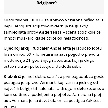
Belgijance?
Mladi talenat Klub Briža
Romeo Vermant
našao se u
neprijatnoj situaciji tokom derbija belgijskog
šampionata protiv
Anderlehta
– scena zbog koje će
mnogi muškarci da se zgrče od nelagodnosti.
U jednoj akciji, fudbaler Anderlehta je ispucao loptu
brzinom od 89 kilometara na sat i pogodio pravo u
međunožje 21-godišnjeg napadača, koji je dugo
ostao na travi pokušavajući da dođe sebi.
Klub Briž
je meč dobio sa 3:1, a prvi pogodak za goste
postigao je upravo Vermant, koji važi za jednog od
najvećih belgijskih talenata. U drugom delu sezone, u
kom su timovi podeljeni u plej-of za šampiona i plej-
aut, Vermant je na devet utakmica postigao čak šest
golova.