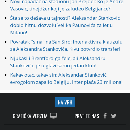
Novi napadač na stadionu Jan Brejdel: Ko je Andrej
Vasović, tinejdžer koji je zaludeo Belgijance?
Šta se to dešava u tajnosti? Aleksandar Stanković
dobio hitnu dozvolu Veljka Paunovića za let u
Milano!
Povratak "sina" na San Siro: Inter aktivira klauzulu
za Aleksandra Stankovića, Kivu potvrdio transfer!
Njukasl i Brentford ga žele, ali Aleksandru
Stankoviću je u glavi samo jedan klub!
Kakav otac, takav sin: Aleksandar Stanković
evrogolom zapalio Belgiju, Inter plaća 23 miliona!
NA VRH
GRAFIČKA VERZIJA
PRATITE NAS