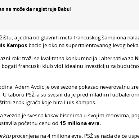
an ne može da registruje Babu!
tržištu, a jedna od glavnih meta francuskog šampiona nala
uis Kampos
bacio je oko na supertalentovanog levog beka
lazni rok: traži se kvalitetna konkurencija i alternativa za
N
ati francuski klub vidi idealnu investiciju za budućnost
odina, Adem Avdić je ove sezone pokazao neverovatnu zrel
je. U taboru PSŽ-a su svesni da je pred mladim fudbalerom
štitni znak igrača koje bira Luis Kampos.
a zvezda je svesna kakav biser ima u svojim redovima, po
ostavila početnu cenu od
15 miliona evra
.
rktu
procenjena na 4 miliona evra, PSŽ se nada da će uspet