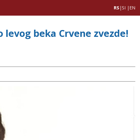
RS
|
SI
|
EN
levog beka Crvene zvezde!