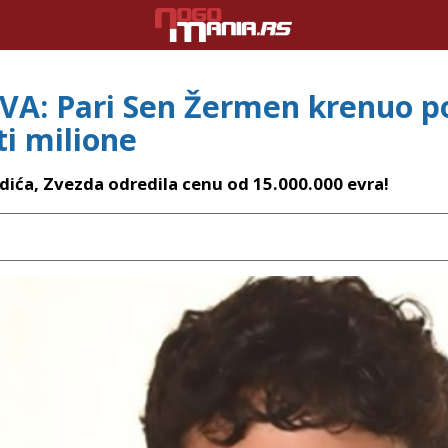
 Pari Sen Žermen krenuo po 
i milione
ića, Zvezda odredila cenu od 15.000.000 evra!