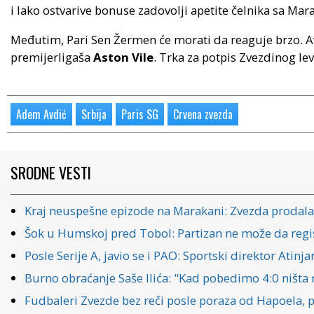
i lako ostvarive bonuse zadovolji apetite čelnika sa Mar
Međutim, Pari Sen Žermen će morati da reaguje brzo. Avd
premijerligaša
Aston Vile
. Trka za potpis Zvezdinog le
Adem Avdić
Srbija
Paris SG
Crvena zvezda
SRODNE VESTI
Kraj neuspešne epizode na Marakani: Zvezda prodal
Šok u Humskoj pred Tobol: Partizan ne može da regi
Posle Serije A, javio se i PAO: Sportski direktor Ati
Burno obraćanje Saše Ilića: "Kad pobedimo 4:0 ništa ne
Fudbaleri Zvezde bez reči posle poraza od Hapoela, p