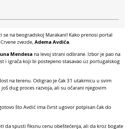
zi se na beogradskoj Marakani! Kako prenosi portal
 Crvene zvezde,
Adema Avdića
.
una Mendesa
na levoj strani odbrane. Izbor je pao na
 i igrača koji bi postepeno stasavao uz portugalskog
ost na terenu. Odigrao je čak 31 utakmicu u svim
 još dug proces razvoja, ali su očarani njegovim
gotovo što Avdić ima čvrst ugovor potpisan čak do
i da spusti fiksnu cenu obeštećenja, ali da kroz bogate