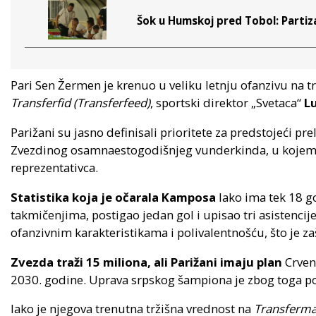
Šok u Humskoj pred Tobol: Partiz
Pari Sen Žermen je krenuo u veliku letnju ofanzivu na 
Transferfid (Transferfeed)
, sportski direktor „Svetaca“
L
Parižani su jasno definisali prioritete za predstojeći pre
Zvezdinog osamnaestogodišnjeg vunderkinda, u kojem bog
reprezentativca.
Statistika koja je očarala Kamposa
Iako ima tek 18 g
takmičenjima, postigao jedan gol i upisao tri asistenci
ofanzivnim karakteristikama i polivalentnošću, što je za
Zvezda traži 15 miliona, ali Parižani imaju plan
Crven
2030. godine. Uprava srpskog šampiona je zbog toga p
Iako je njegova trenutna tržišna vrednost na
Transferma