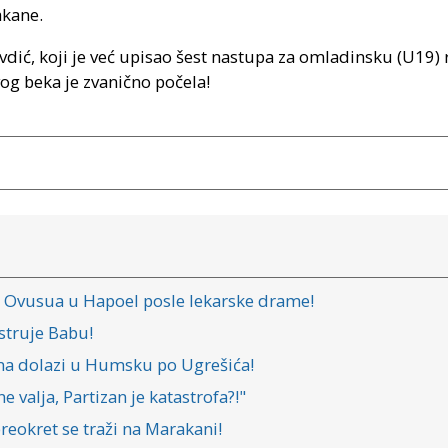
akane.
ić, koji je već upisao šest nastupa za omladinsku (U19) r
vog beka je zvanično počela!
a Ovusua u Hapoel posle lekarske drame!
struje Babu!
njana dolazi u Humsku po Ugrešića!
 valja, Partizan je katastrofa?!"
reokret se traži na Marakani!